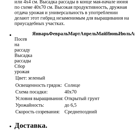
или 4х4 см. Высадка рассады в конце мая-начале июня
по схеме 40х70 см. Высокая продуктивность, дружная
отдача урожая и универсальность в употреблении
делают этот гибрид незаменимым для выращивания на
приусадебных участках.
Январь
Февраль
Март
Апрель
Май
Июнь
Июль
А
Посев
на
рассаду
Высадка
рассады
Сбор
урожая
Цвет:
зеленый
Освещенность грядок:
Солнце
Схема посадки:
40х70
Условия выращивания:
Открытый грунт
Урожайность:
до 6,5
Скорость созревания:
Среднепоздний
Доставка.