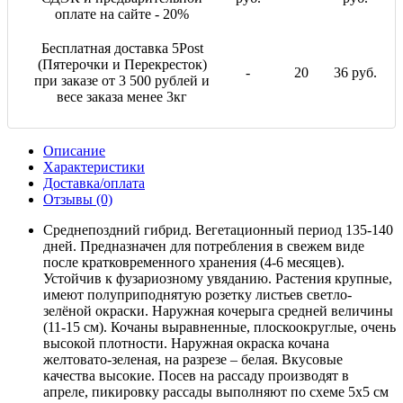
оплате на сайте - 20%
Бесплатная доставка 5Post
(Пятерочки и Перекресток)
-
20
36 руб.
при заказе от 3 500 рублей и
весе заказа менее 3кг
Описание
Характеристики
Доставка/оплата
Отзывы (0)
Среднепоздний гибрид. Вегетационный период 135-140
дней. Предназначен для потребления в свежем виде
после кратковременного хранения (4-6 месяцев).
Устойчив к фузариозному увяданию. Растения крупные,
имеют полуприподнятую розетку листьев светло-
зелёной окраски. Наружная кочерыга средней величины
(11-15 см). Кочаны выравненные, плоскоокруглые, очень
высокой плотности. Наружная окраска кочана
желтовато-зеленая, на разрезе – белая. Вкусовые
качества высокие. Посев на рассаду производят в
апреле, пикировку рассады выполняют по схеме 5х5 см