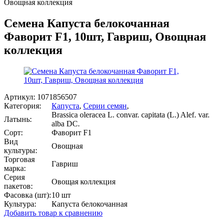
Овощная коллекция
Семена Капуста белокочанная
Фаворит F1, 10шт, Гавриш, Овощная
коллекция
Артикул:
1071856507
Категория:
Капуста
,
Серии семян
,
Brassica oleracea L. convar. capitata (L.) Alef. var.
Латынь:
alba DC.
Сорт:
Фаворит F1
Вид
Овощная
культуры:
Торговая
Гавриш
марка:
Серия
Овощая коллекция
пакетов:
Фасовка (шт):
10 шт
Культура:
Капуста белокочанная
Добавить товар к сравнению