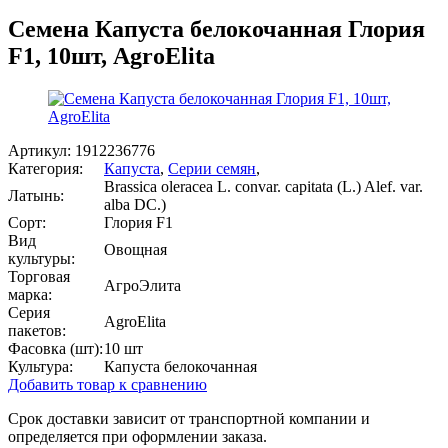
Семена Капуста белокочанная Глория
F1, 10шт, AgroElita
Артикул:
1912236776
Категория:
Капуста
,
Серии семян
,
Brassica oleracea L. convar. capitata (L.) Alef. var.
Латынь:
alba DC.)
Сорт:
Глория F1
Вид
Овощная
культуры:
Торговая
АгроЭлита
марка:
Серия
AgroElita
пакетов:
Фасовка (шт):
10 шт
Культура:
Капуста белокочанная
Добавить товар к сравнению
Срок доставки зависит от транспортной компании и
определяется при оформлении заказа.