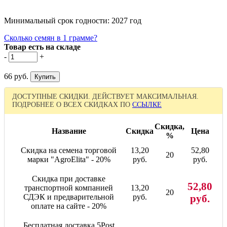
Минимальный срок годности: 2027 год
Сколько семян в 1 грамме?
Товар есть на складе
-
+
66 руб.
ДОСТУПНЫЕ СКИДКИ. ДЕЙСТВУЕТ МАКСИМАЛЬНАЯ.
ПОДРОБНЕЕ О ВСЕХ СКИДКАХ ПО
ССЫЛКЕ
Скидка,
Название
Скидка
Цена
%
Скидка на семена торговой
13,20
52,80
20
марки "AgroElita" - 20%
руб.
руб.
Скидка при доставке
52,80
транспортной компанией
13,20
20
СДЭК и предварительной
руб.
руб.
оплате на сайте - 20%
Бесплатная доставка 5Post