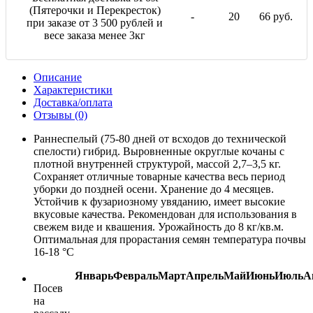
(Пятерочки и Перекресток)
-
20
66 руб.
при заказе от 3 500 рублей и
весе заказа менее 3кг
Описание
Характеристики
Доставка/оплата
Отзывы (0)
Раннеспелый (75-80 дней от всходов до технической
спелости) гибрид. Выровненные округлые кочаны с
плотной внутренней структурой, массой 2,7–3,5 кг.
Сохраняет отличные товарные качества весь период
уборки до поздней осени. Хранение до 4 месяцев.
Устойчив к фузариозному увяданию, имеет высокие
вкусовые качества. Рекомендован для использования в
свежем виде и квашения. Урожайность до 8 кг/кв.м.
Оптимальная для прорастания семян температура почвы
16-18 °С
Январь
Февраль
Март
Апрель
Май
Июнь
Июль
А
Посев
на