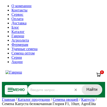
О компании
Контакты
Сервис
Оплата
Доставка
Блог
Каталог
Гавриш
Агроэлита
Фермерам
Удачные семена
Семена оптом
Серии
Акции
0
Найти
МЕНЮ
Главная
/
Каталог продукции
/
Семена овощей
/
Капуста
/
Семена Капуста белокочанная Глория F1, 10шт, AgroElita