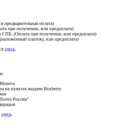
я предварительная оплата)
лата при получении, или предоплата)
и СПБ. (Оплата при получении, или предоплата)
(наложенный платеж), или предоплата)
ься
здесь
.
и:
 Монета
а на пунктах выдачи Boxberry
нии
Почта России"
дерации
я
здесь
.