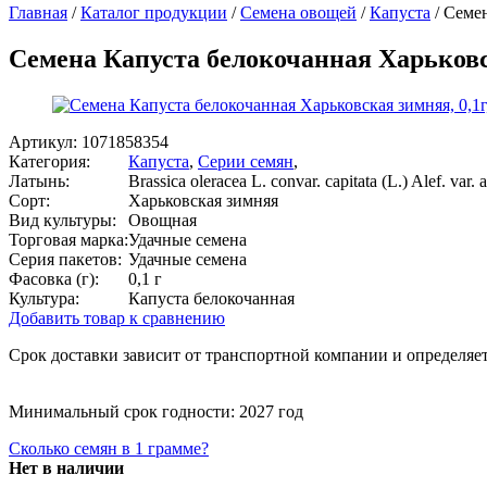
Главная
/
Каталог продукции
/
Семена овощей
/
Капуста
/
Семен
Семена Капуста белокочанная Харьковс
Артикул:
1071858354
Категория:
Капуста
,
Серии семян
,
Латынь:
Brassica oleracea L. convar. capitata (L.) Alef. var.
Сорт:
Харьковская зимняя
Вид культуры:
Овощная
Торговая марка:
Удачные семена
Серия пакетов:
Удачные семена
Фасовка (г):
0,1 г
Культура:
Капуста белокочанная
Добавить товар к сравнению
Срок доставки зависит от транспортной компании и определяет
Минимальный срок годности: 2027 год
Сколько семян в 1 грамме?
Нет в наличии