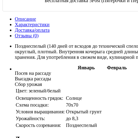
Бесплатная доставка 5Post (Пятерочки и Пер
Описание
Характеристики
Доставка/оплата
Отзывы (0)
Позднеспелый (140 дней от всходов до технической спело
округлый, плотный. Внутренняя кочерыга средней длины. 
хранения. Для употребления в свежем виде, кулинарной п
Январь
Февраль
Посев на рассаду
Высадка рассады
Сбор урожая
Цвет:
зеленый/белый
Освещенность грядок:
Солнце
Схема посадки:
70х70
Условия выращивания:
Открытый грунт
Урожайность:
до 8,3
Скорость созревания:
Позднеспелый