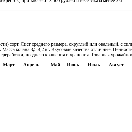
екресток) при заказе от 3 500 рублей и весе заказа менее 3кг
сти) сорт. Лист среднего размера, округлый или овальный, с си
Масса кочана 3,5-4,2 кг. Вкусовые качества отличные. Ценность
ереработки, позднего квашения и хранения. Товарная урожайност
Март
Апрель
Май
Июнь
Июль
Август