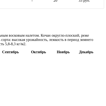
-
20
33 руб.
льным восковым налетом. Кочан округло-плоский, реже
 сорта: высокая урожайность, лежкость в период зимнего
ь 5,8-8,3 кг/м2.
Сентябрь
Октябрь
Ноябрь
Декабрь