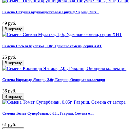
Семена Петуния крупноцветковая Триумф Черны, 7шт,...
49 руб.
Семена Свекла Мулатка, 1,0г, Удачные семена, серия ХИТ
25 руб.
Семена Кориандр Янтарь, 2,0г, Гавриш, Овощная коллекция
36 руб.
Семена Томат Супербанан, 0,05г, Гавриш, Семена от...
61 руб.