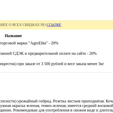
НЕЕ О ВСЕХ СКИДКАХ ПО
ССЫЛКЕ
Название
торговой марки "AgroElita" - 20%
панией СДЭК и предварительной оплате на сайте - 20%
кресток) при заказе от 3 500 рублей и весе заказа менее 3кг
спелости) урожайный гибрид. Розетка листьев приподнятая. Коч
ружная окраска зеленая, темно-зеленая, имеется средний восково
нию. Рекомендован для употребления в свежем виде и длительно