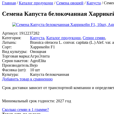
Главная
/
Каталог продукции
/
Семена овощей
/
Капуста
/
Семен
Семена Капуста белокочанная Харрикейн
Артикул:
1912237282
Категория:
Капуста
,
Каталог продукции
,
Серии семян
,
Латынь:
Brassica oleracea L. convar. capitata (L.) Alef. var. 
Сорт:
Харрикейн F1
Вид культуры:
Овощная
Торговая марка:
АгроЭлита
Серия пакетов:
AgroElita
Производитель:
Bejo
Фасовка (шт):
10 шт
Культура:
Капуста белокочанная
Добавить товар к сравнению
Срок доставки зависит от транспортной компании и определяет
Минимальный срок годности: 2027 год
Сколько семян в 1 грамме?