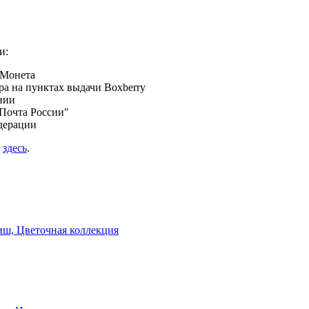
и:
 Монета
а на пунктах выдачи Boxberry
нии
Почта России"
дерации
я
здесь
.