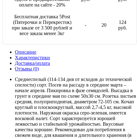
оплате на сайте - 20%
Бесплатная доставка 5Post
(Пятерочки и Перекресток)
124
-
20
при заказе от 3 500 рублей и
руб.
весе заказа менее 3кг
Описание
Характеристики
Доставка/оплата
Отзывы (0)
Среднеспелый (114-134 дня от всходов до технической
спелости) сорт. Посев на рассаду в середине марта –
начале апреля. Пикировка в фазе семядолей. Высадка в
грунт в середине мая по схеме 50х30 см. Розетка листьев
средняя, полуприподнятая, диаметром 72-105 см. Кочан
круглый и плоскоокруглый, массой 2,7-4,5 кг, высокой
плотности. Наружная окраска серо-зеленая, имеется
восковой налет. Сорт характеризуется хорошей
лежкостью и стабильной урожайностью. Вкусовые
качества хорошие. Рекомендован для потребления в
свежем виде, для квашения и длительного хранения (в