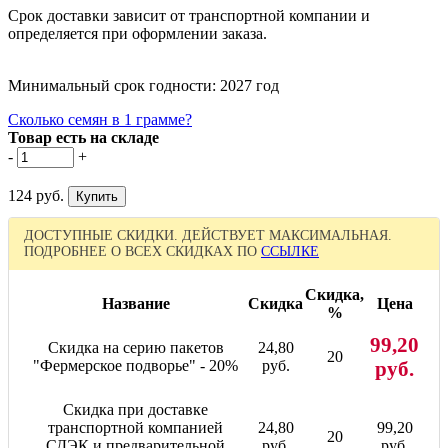
Срок доставки зависит от транспортной компании и
определяется при оформлении заказа.
Минимальный срок годности: 2027 год
Сколько семян в 1 грамме?
Товар есть на складе
-
+
124 руб.
ДОСТУПНЫЕ СКИДКИ. ДЕЙСТВУЕТ МАКСИМАЛЬНАЯ.
ПОДРОБНЕЕ О ВСЕХ СКИДКАХ ПО
ССЫЛКЕ
Скидка,
Название
Скидка
Цена
%
99,20
Скидка на серию пакетов
24,80
20
"Фермерское подворье" - 20%
руб.
руб.
Скидка при доставке
транспортной компанией
24,80
99,20
20
СДЭК и предварительной
руб.
руб.