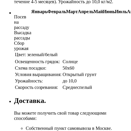
течение 4-5 месяцев). Урожайность до 10,0 кг/м2.
Январь
Февраль
Март
Апрель
Май
Июнь
Июль
А
Посев
на
рассаду
Высадка
рассады
Сбор
урожая
Цвет:
зеленый/белый
Освещенность грядок:
Солнце
Схема посадки:
50х60
Условия выращивания:
Открытый грунт
Урожайность:
до 10,0
Скорость созревания:
Среднеспелый
Доставка.
Вы можете получить свой товар следующими
способами:
Собственный пункт самовывоза в Москве.