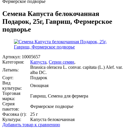
Фермерское подворье
Семена Капуста белокочанная
Подарок, 25г, Гавриш, Фермерское
подворье
Артикул:
10005657
Категория:
Капуста
,
Серии семян
,
Brassica oleracea L. convar. capitata (L.) Alef. var.
Латынь:
alba DC.
Сорт:
Подарок
Вид
Овощная
культуры:
Торговая
Гавриш, Семена для фермера
марка:
Серия
Фермерское подворье
пакетов:
Фасовка (г):
25 г
Культура:
Капуста белокочанная
Добавить товар к сравнению