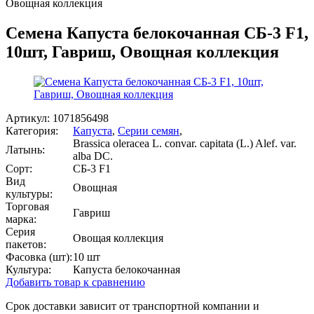
Овощная коллекция
Семена Капуста белокочанная СБ-3 F1,
10шт, Гавриш, Овощная коллекция
Артикул:
1071856498
Категория:
Капуста
,
Серии семян
,
Brassica oleracea L. convar. capitata (L.) Alef. var.
Латынь:
alba DC.
Сорт:
СБ-3 F1
Вид
Овощная
культуры:
Торговая
Гавриш
марка:
Серия
Овощая коллекция
пакетов:
Фасовка (шт):
10 шт
Культура:
Капуста белокочанная
Добавить товар к сравнению
Срок доставки зависит от транспортной компании и