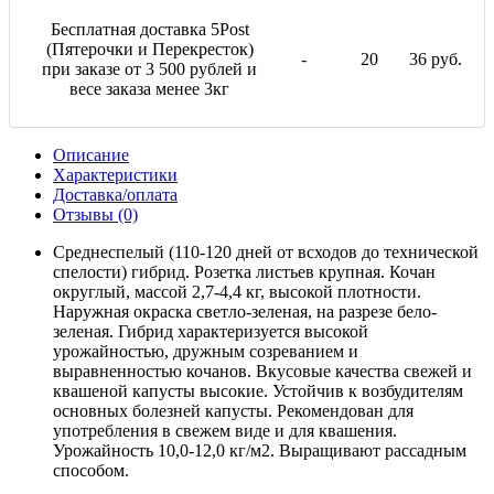
Бесплатная доставка 5Post
(Пятерочки и Перекресток)
-
20
36 руб.
при заказе от 3 500 рублей и
весе заказа менее 3кг
Описание
Характеристики
Доставка/оплата
Отзывы (0)
Среднеспелый (110-120 дней от всходов до технической
спелости) гибрид. Розетка листьев крупная. Кочан
округлый, массой 2,7-4,4 кг, высокой плотности.
Наружная окраска светло-зеленая, на разрезе бело-
зеленая. Гибрид характеризуется высокой
урожайностью, дружным созреванием и
выравненностью кочанов. Вкусовые качества свежей и
квашеной капусты высокие. Устойчив к возбудителям
основных болезней капусты. Рекомендован для
употребления в свежем виде и для квашения.
Урожайность 10,0-12,0 кг/м2. Выращивают рассадным
способом.