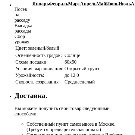
Январь
Февраль
Март
Апрель
Май
Июнь
Июль
А
Посев
на
рассаду
Высадка
рассады
Сбор
урожая
Цвет:
зеленый/белый
Освещенность грядок:
Солнце
Схема посадки:
60х50
Условия выращивания:
Открытый грунт
Урожайность:
до 12,0
Скорость созревания:
Среднеспелый
Доставка.
Вы можете получить свой товар следующими
способами:
Собственный пункт самовывоза в Москве.
(Требуется предварительная оплата)
Самовывоз в пунктах выдачи заказов Boxberry.