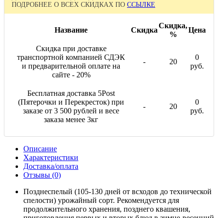
ПОДРОБНЕЕ О ВСЕХ СКИДКАХ ПО
ССЫЛКЕ
Скидка,
Название
Скидка
Цена
%
Скидка при доставке
транспортной компанией СДЭК
0
-
20
и предварительной оплате на
руб.
сайте - 20%
Бесплатная доставка 5Post
(Пятерочки и Перекресток) при
0
-
20
заказе от 3 500 рублей и весе
руб.
заказа менее 3кг
Описание
Характеристики
Доставка/оплата
Отзывы (0)
Позднеспелый (105-130 дней от всходов до технической
спелости) урожайный сорт. Рекомендуется для
продолжительного хранения, позднего квашения,
приготовления первых и вторых блюд в зимне-весенний