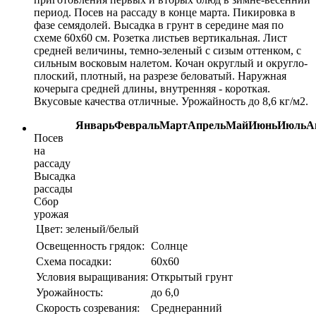
период. Посев на рассаду в конце марта. Пикировка в
фазе семядолей. Высадка в грунт в середине мая по
схеме 60х60 см. Розетка листьев вертикальная. Лист
средней величины, темно-зеленый с сизым оттенком, с
сильным восковым налетом. Кочан округлый и округло-
плоский, плотный, на разрезе беловатый. Наружная
кочерыга средней длины, внутренняя - короткая.
Вкусовые качества отличные. Урожайность до 8,6 кг/м2.
Январь
Февраль
Март
Апрель
Май
Июнь
Июль
А
Посев
на
рассаду
Высадка
рассады
Сбор
урожая
Цвет:
зеленый/белый
Освещенность грядок:
Солнце
Схема посадки:
60х60
Условия выращивания:
Открытый грунт
Урожайность:
до 6,0
Скорость созревания:
Среднеранний