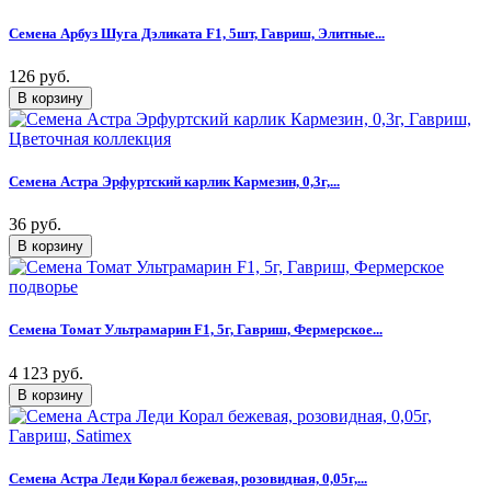
Семена Арбуз Шуга Дэликата F1, 5шт, Гавриш, Элитные...
126 руб.
Семена Астра Эрфуртский карлик Кармезин, 0,3г,...
36 руб.
Семена Томат Ультрамарин F1, 5г, Гавриш, Фермерское...
4 123 руб.
Семена Астра Леди Корал бежевая, розовидная, 0,05г,...