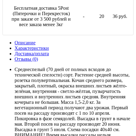
Бесплатная доставка 5Post
(Пятерочки и Перекресток)
-
20
36 руб.
при заказе от 3 500 рублей и
весе заказа менее 3кг
Описание
Характеристики
Доставка/оплата
Отзывы (0)
Среднеспелый (70 дней от полных всходов до
технической спелости) сорт. Растение средней высоты,
розетка полувертикальная. Кочан среднего размера,
закрытый, плотный, окраска внешних листьев жёлто-
зелёная, внутренняя - светло-жёлтая, пузырчатость
внешних и внутренних листьев средняя. Внутренняя
кочерыга не большая. Масса 1,5-2,0 кг. За
вегетационный период получают два урожая. Первый
посев на рассаду производят с 1 по 10 апреля.
Пикировка в фазе семядолей. Высадка в грунт в начале
мая. Второй посев на рассаду производят 20 июня.
Высадка в грунт 5 июля. Схема посадки 40х40 см.
ВНИМАНИЕ! Время высадки рассады нельзя