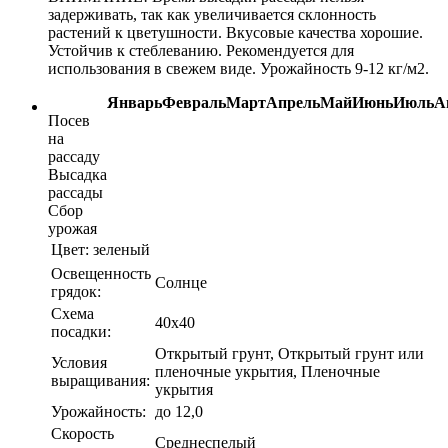
задерживать, так как увеличивается склонность
растений к цветушности. Вкусовые качества хорошие.
Устойчив к стеблеванию. Рекомендуется для
использования в свежем виде. Урожайность 9-12 кг/м2.
Январь
Февраль
Март
Апрель
Май
Июнь
Июль
А
Посев
на
рассаду
Высадка
рассады
Сбор
урожая
Цвет:
зеленый
Освещенность
Солнце
грядок:
Схема
40х40
посадки:
Открытый грунт, Открытый грунт или
Условия
пленочные укрытия, Пленочные
выращивания:
укрытия
Урожайность:
до 12,0
Скорость
Среднеспелый