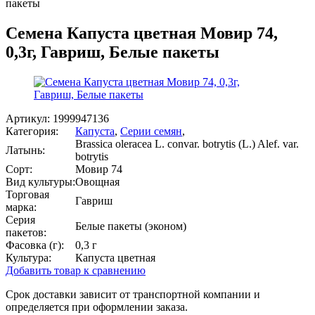
пакеты
Семена Капуста цветная Мовир 74,
0,3г, Гавриш, Белые пакеты
Артикул:
1999947136
Категория:
Капуста
,
Серии семян
,
Brassica oleracea L. convar. botrytis (L.) Alef. var.
Латынь:
botrytis
Сорт:
Мовир 74
Вид культуры:
Овощная
Торговая
Гавриш
марка:
Серия
Белые пакеты (эконом)
пакетов:
Фасовка (г):
0,3 г
Культура:
Капуста цветная
Добавить товар к сравнению
Срок доставки зависит от транспортной компании и
определяется при оформлении заказа.