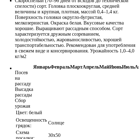
Скороспелый (70–96 дней от всходов до технической
спелости) сорт. Головка плоскоокруглая, средней
величины и крупная, плотная, массой 0,4–1,4 кг.
Поверхность головки округло-бугристая,
мелкозернистая. Окраска белая. Вкусовые качества
хорошие. Выращивают рассадным способом. Сорт
характеризуется дружным созреванием,
холодостойкостью, жаровыносливостью, хорошей
транспортабельностью. Рекомендован для употребления
в свежем виде и консервирования. Урожайность 1,0–4,0
кг/м2
Январь
Февраль
Март
Апрель
Май
Июнь
Июль
А
Посев
на
рассаду
Высадка
рассады
Сбор
урожая
Цвет:
белый
Освещенность
Солнце
грядок:
Схема
30х50
посадки: