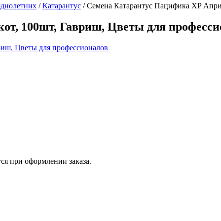
однолетних
/
Катарантус
/
Семена Катарантус Пацифика XP Априк
от, 100шт, Гавриш, Цветы для професси
ся при оформлении заказа.