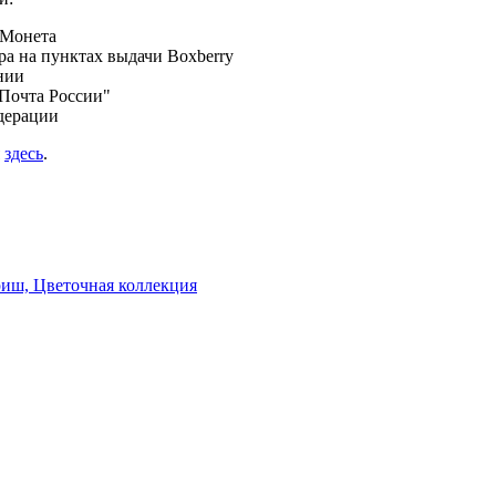
 Монета
а на пунктах выдачи Boxberry
нии
Почта России"
дерации
я
здесь
.