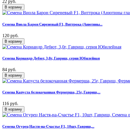
22 руб.
Семена Виола Барон Сиреневый F1, Виттрока (Анютины...
120 руб.
Семена Кориандр Дебют, 3,0г, Гавриш, серия Юбилейная
84 руб.
Семена Капуста белокочанная Фермерша, 25г, Гавриш,...
116 руб.
Семена Огурец Настя-на-Счастье F1, 10шт, Гавриш,...