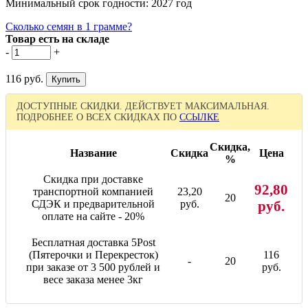
Минимальный срок годности: 2027 год
Сколько семян в 1 грамме?
Товар есть на складе
-
+
116 руб.
ДОСТУПНЫЕ СКИДКИ. ДЕЙСТВУЕТ МАКСИМАЛЬНАЯ.
ПОДРОБНЕЕ О ВСЕХ СКИДКАХ ПО
ССЫЛКЕ
Скидка,
Название
Скидка
Цена
%
Скидка при доставке
92,80
транспортной компанией
23,20
20
СДЭК и предварительной
руб.
руб.
оплате на сайте - 20%
Бесплатная доставка 5Post
(Пятерочки и Перекресток)
116
-
20
при заказе от 3 500 рублей и
руб.
весе заказа менее 3кг