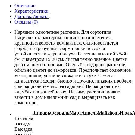
Описание
Характеристики
Доставка/оплата
Отзывы (0)
Нарядное однолетнее растение. Для сортотипа
Пацифика характерны ранние сроки цветения,
крупноцветковость, компактная, сильноветвистая
форма, не требующая формировки, высокая
устойчивость к жаре и засухе. Растение высотой 25-30
см, диаметром 15-20 см, листья темно-зеленые, цветки
до 5 см, нежно-розовые. Очень благодарное растение,
обильно цветет до заморозков. Предпочитает солнечное
место, полив, устойчив к жаре и засухе. Семена
катарантуса всходят быстро и дружно, никаких проблем
с выращиванием его рассады нет! Выращивают на
клумбах и в контейнерах. На зиму растение можно
занести в дом или зимний сад и выращивать как
комнатное.
Январь
Февраль
Март
Апрель
Май
Июнь
Июль
А
Посев на
рассаду
Высадка
рассады