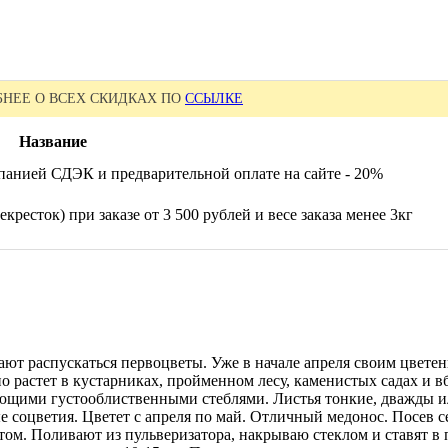
НЕЕ О ВСЕХ СКИДКАХ ПО
ССЫЛКЕ
Название
панией СДЭК и предварительной оплате на сайте - 20%
кресток) при заказе от 3 500 рублей и весе заказа менее 3кг
инают распускаться первоцветы. Уже в начале апреля своим цвете
о растет в кустарниках, пройменном лесу, каменистых садах и 
ающими густооблиственными стеблями. Листья тонкие, дважды и
е соцветия. Цветет с апреля по май. Отличный медонос. Посев с
ом. Поливают из пульверизатора, накрываю стеклом и ставят в 