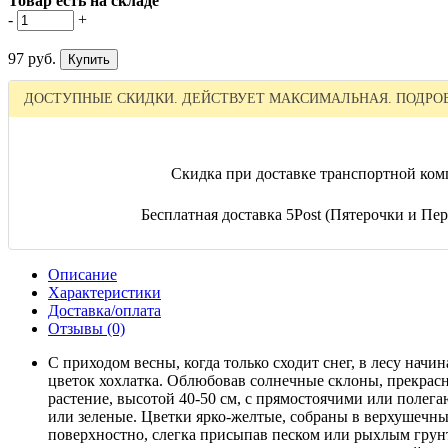
Товар есть на складе
-
+
97 руб.
ДОСТУПНЫЕ СКИДКИ. ДЕЙСТВУЕТ МАКСИМАЛЬНАЯ. ПОДРОБ
Скидка при доставке транспортной ком
Бесплатная доставка 5Post (Пятерочки и Пере
Описание
Характеристики
Доставка/оплата
Отзывы (0)
С приходом весны, когда только сходит снег, в лесу нач
цветок хохлатка. Облюбовав солнечные склоны, прекрасн
растение, высотой 40-50 см, с прямостоячими или полег
или зеленые. Цветки ярко-желтые, собраны в верхушечны
поверхностно, слегка присыпав песком или рыхлым грунт