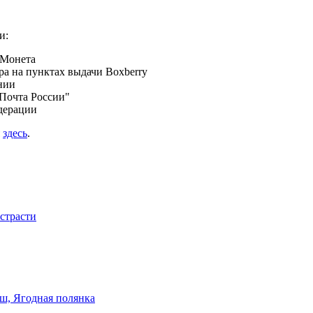
и:
 Монета
а на пунктах выдачи Boxberry
нии
Почта России"
дерации
я
здесь
.