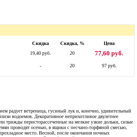
Скидка
Скидка, %
Цена
77,60 руб.
19,40 руб.
20
-
20
97 руб.
нием радует ветреница, гусиный лук и, конечно, удивительный
вблизи водоемов. Декоративное неприхотливое двулетнее
ли трижды перисторассеченные на мелкие узкие дольки, сизые
емян проводят осенью, в ящики с песчано-торфяной смесью,
прохладное место. Весной, после окончания ночных