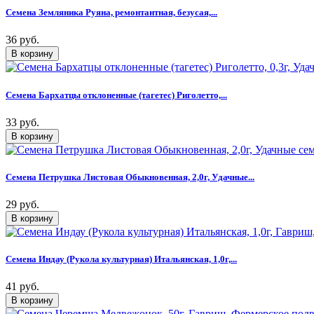
Семена Земляника Руяна, ремонтантная, безусая,...
36 руб.
Семена Бархатцы отклоненные (тагетес) Риголетто,...
33 руб.
Семена Петрушка Листовая Обыкновенная, 2,0г, Удачные...
29 руб.
Семена Индау (Рукола культурная) Итальянская, 1,0г,...
41 руб.