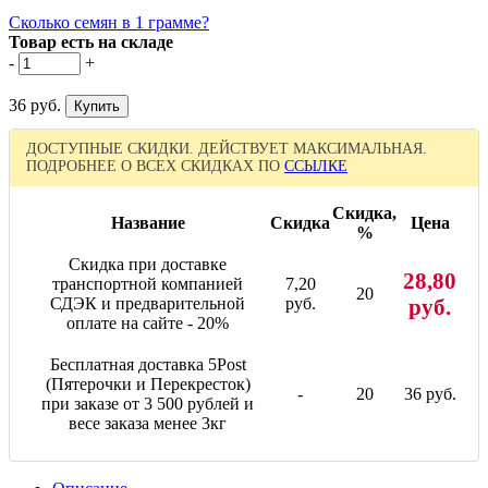
Сколько семян в 1 грамме?
Товар есть на складе
-
+
36 руб.
ДОСТУПНЫЕ СКИДКИ. ДЕЙСТВУЕТ МАКСИМАЛЬНАЯ.
ПОДРОБНЕЕ О ВСЕХ СКИДКАХ ПО
ССЫЛКЕ
Скидка,
Название
Скидка
Цена
%
Скидка при доставке
28,80
транспортной компанией
7,20
20
СДЭК и предварительной
руб.
руб.
оплате на сайте - 20%
Бесплатная доставка 5Post
(Пятерочки и Перекресток)
-
20
36 руб.
при заказе от 3 500 рублей и
весе заказа менее 3кг