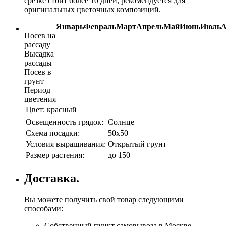
срезке стоит более 10 дней, рекомендуется для
оригинальных цветочных композиций.
Январь
Февраль
Март
Апрель
Май
Июнь
Июль
А
Посев на
рассаду
Высадка
рассады
Посев в
грунт
Период
цветения
Цвет:
красный
Освещенность грядок:
Солнце
Схема посадки:
50х50
Условия выращивания:
Открытый грунт
Размер растения:
до 150
Доставка.
Вы можете получить свой товар следующими
способами:
Собственный пункт самовывоза в Москве.