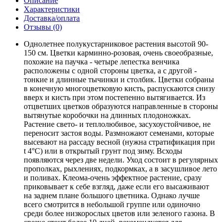
Описание
Характеристики
Доставка/оплата
Отзывы (0)
Однолетнее полукустарниковое растения высотой 90-
150 см. Цветки карминно-розовая, очень своеобразные,
похожие на паучка - четыре лепестка венчика
расположены с одной стороны цветка, а с другой -
тонкие и длинные тычинки и столбик. Цветки собраны
в конечную многоцветковую кисть, распускаются снизу
вверх и кисть при этом постепенно вытягивается. Из
отцветших цветков образуются направленные в стороны
вытянутые коробочки на длинных плодоножках.
Растение свето- и теплолюбивое, засухоустойчивое, не
переносит застоя воды. Размножают семенами, которые
высевают на рассаду весной (нужна стратификация при
t 4°C) или в открытый грунт под зиму. Всходы
появляются через две недели. Уход состоит в регулярных
прополках, рыхлениях, подкормках, а в засушливое лето
и поливах. Клеома-очень эффектное растение, сразу
приковывает к себе взгляд, даже если его высаживают
на заднем плане большого цветника. Однако лучше
всего смотрится в небольшой группе или одиночно
среди более низкорослых цветов или зеленого газона. В