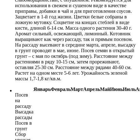
использования в свежем и сушеном виде в качестве
приправы, добавки в чай и для приготовления соусов.
Зацветает в 1-й год жизни. Цветки белые собраны в
ложную мутовку. Соцветие на концах стеблей в виде
кисти, длиной 6-14 см. Масса одного растения 30-40 г.
Аромат сильный, освежающий, лимонный. Котовник
выращивают как через рассаду, так и прямым посевом.
На рассаду высевают в середине марта, апреле, высадку
в грунт проводят в мае, июне. Посев семян в открытый
грунт – с мая по октябрь (под зиму). Расстояние между
растениями в ряду 10-15 см, затем прореживают,
оставляя 25-30 см. Расстояние между рядами 40-60 см.
Растет на одном месте 5-6 лет. Урожайность зеленой
массы 1,7-1,8 кг/кв.м.
Январь
Февраль
Март
Апрель
Май
Июнь
Июль
А
Посев
на
рассаду
Высадка
рассады
Посев в
грунт
Сбор
урожая