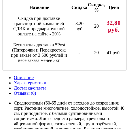
Скидка,
Название
Скидка
Цена
%
Скидка при доставке
32,80
транспортной компанией
8,20
20
СДЭК и предварительной
руб.
руб.
оплате на сайте - 20%
Бесплатная доставка 5Post
(Пятерочки и Перекресток)
-
20
41 руб.
при заказе от 3 500 рублей и
весе заказа менее 3кг
Описание
Характеристики
Доставка/оплата
Отзывы (0)
Среднеспелый (60-65 дней от всходов до созревания)
сорт. Растение многолетнее, холодостойкое, высотой 40
см, приподнятое, с белыми султановидными
соцветиями. Лист среднего размера, треугольно-
яйцевидной формы, сизо-зеленый, крупнозубчатый,
слабоморщинистый, с опушением. Рекомендуется для