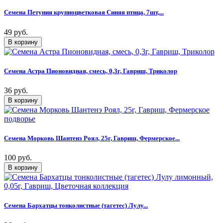
Семена Петуния крупноцветковая Синяя птица, 7шт,...
49 руб.
Семена Астра Пионовидная, смесь, 0,3г, Гавриш, Триколор
36 руб.
Семена Морковь Шантенэ Роял, 25г, Гавриш, Фермерское...
100 руб.
Семена Бархатцы тонколистные (тагетес) Лулу...