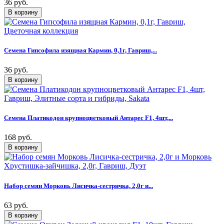
36 руб.
Семена Гипсофила изящная Кармин, 0,1г, Гавриш,...
36 руб.
Семена Платикодон крупноцветковый Антарес F1, 4шт,...
168 руб.
Набор семян Морковь Лисичка-сестричка, 2,0г и...
63 руб.