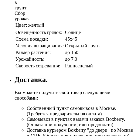
в
грунт
Сбор
урожая
Цвет:
желтый
Освещенность грядок:
Солнце
Схема посадки:
45х45
Условия выращивания:
Открытый грунт
Размер растения:
до 150
Урожайность:
до 7,0
Скорость созревания:
Раннеспелый
Доставка.
Вы можете получить свой товар следующими
способами:
Собственный пункт самовывоза в Москве.
(Требуется предварительная оплата)
Самовывоз в пунктах выдачи заказов Boxberry.
(Оплата при получении, или предоплата)
Доставка курьером Boxberry "до двери" по Москве
и СПБ. (Оплата при получении, или предоплата)