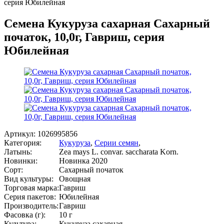
серия Юбилейная
Семена Кукуруза сахарная Сахарный
початок, 10,0г, Гавриш, серия
Юбилейная
Артикул:
1026995856
Категория:
Кукуруза
,
Серии семян
,
Латынь:
Zea mays L. convar. saccharata Korn.
Новинки:
Новинка 2020
Сорт:
Сахарный початок
Вид культуры:
Овощная
Торговая марка:
Гавриш
Серия пакетов:
Юбилейная
Производитель:
Гавриш
Фасовка (г):
10 г
Культура:
Кукуруза сахарная