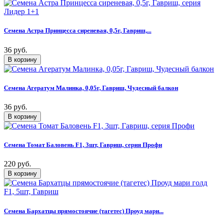
Семена Астра Принцесса сиреневая, 0,5г, Гавриш,...
36 руб.
Семена Агератум Малинка, 0,05г, Гавриш, Чудесный балкон
36 руб.
Семена Томат Баловень F1, 3шт, Гавриш, серия Профи
220 руб.
Семена Бархатцы прямостоячие (тагетес) Проуд мари...