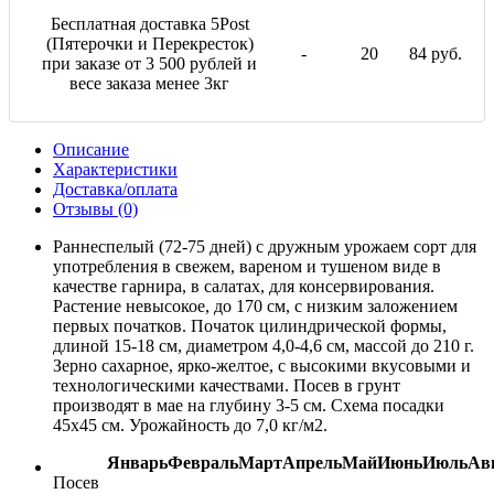
Бесплатная доставка 5Post
(Пятерочки и Перекресток)
-
20
84 руб.
при заказе от 3 500 рублей и
весе заказа менее 3кг
Описание
Характеристики
Доставка/оплата
Отзывы (0)
Раннеспелый (72-75 дней) с дружным урожаем сорт для
употребления в свежем, вареном и тушеном виде в
качестве гарнира, в салатах, для консервирования.
Растение невысокое, до 170 см, с низким заложением
первых початков. Початок цилиндрической формы,
длиной 15-18 см, диаметром 4,0-4,6 см, массой до 210 г.
Зерно сахарное, ярко-желтое, с высокими вкусовыми и
технологическими качествами. Посев в грунт
производят в мае на глубину 3-5 см. Схема посадки
45х45 см. Урожайность до 7,0 кг/м2.
Январь
Февраль
Март
Апрель
Май
Июнь
Июль
Ав
Посев