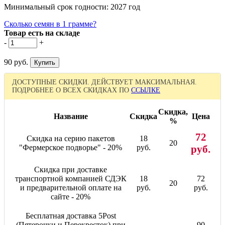
Минимальный срок годности: 2027 год
Сколько семян в 1 грамме?
Товар есть на складе
-
+
90 руб.
ДОСТУПНЫЕ СКИДКИ. ДЕЙСТВУЕТ МАКСИМАЛЬНАЯ.
ПОДРОБНЕЕ О ВСЕХ СКИДКАХ ПО
ССЫЛКЕ
Скидка,
Название
Скидка
Цена
%
72
Скидка на серию пакетов
18
20
"Фермерское подворье" - 20%
руб.
руб.
Скидка при доставке
транспортной компанией СДЭК
18
72
20
и предварительной оплате на
руб.
руб.
сайте - 20%
Бесплатная доставка 5Post
(Пятерочки и Перекресток) при
90