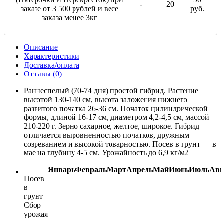
-
20
заказе от 3 500 рублей и весе
руб.
заказа менее 3кг
Описание
Характеристики
Доставка/оплата
Отзывы (0)
Раннеспелый (70-74 дня) простой гибрид. Растение
высотой 130-140 см, высота заложения нижнего
развитого початка 26-36 см. Початок цилиндрической
формы, длиной 16-17 см, диаметром 4,2-4,5 см, массой
210-220 г. Зерно сахарное, желтое, широкое. Гибрид
отличается выровненностью початков, дружным
созреванием и высокой товарностью. Посев в грунт — в
мае на глубину 4-5 см. Урожайность до 6,9 кг/м2
Январь
Февраль
Март
Апрель
Май
Июнь
Июль
Ав
Посев
в
грунт
Сбор
урожая