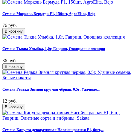
Семена Морковь Бермуда F1, 150шт, AgroElita, Bejo
76 руб.
Семена Тыква Улыбка, 1,0г, Гавриш, Овощная коллекция
36 руб.
Семена Редька Зимняя круглая чёрная, 0,5г, Удачные...
12 руб.
Семена Капуста декоративная Нагойя красная F1, 6шт,...