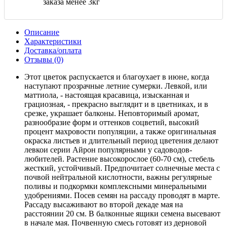
заказа менее 3кг
Описание
Характеристики
Доставка/оплата
Отзывы (0)
Этот цветок распускается и благоухает в июне, когда
наступают прозрачные летние сумерки. Левкой, или
маттиола, - настоящая красавица, изысканная и
грациозная, - прекрасно выглядит и в цветниках, и в
срезке, украшает балконы. Неповторимый аромат,
разнообразие форм и оттенков соцветий, высокий
процент махровости популяции, а также оригинальная
окраска листьев и длительный период цветения делают
левкои серии Айрон популярными у садоводов-
любителей. Растение высокорослое (60-70 см), стебель
жесткий, устойчивый. Предпочитает солнечные места с
почвой нейтральной кислотности, важны регулярные
поливы и подкормки комплексными минеральными
удобрениями. Посев семян на рассаду проводят в марте.
Рассаду высаживают во второй декаде мая на
расстоянии 20 см. В балконные ящики семена высевают
в начале мая. Почвенную смесь готовят из дерновой