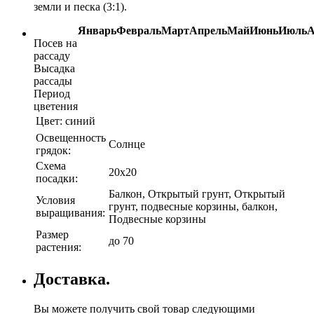
земли и песка (3:1).
Январь
Февраль
Март
Апрель
Май
Июнь
Июль
А
Посев на
рассаду
Высадка
рассады
Период
цветения
Цвет:
синий
Освещенность
Солнце
грядок:
Схема
20х20
посадки:
Балкон, Открытый грунт, Открытый
Условия
грунт, подвесные корзины, балкон,
выращивания:
Подвесные корзины
Размер
до 70
растения:
Доставка.
Вы можете получить свой товар следующими