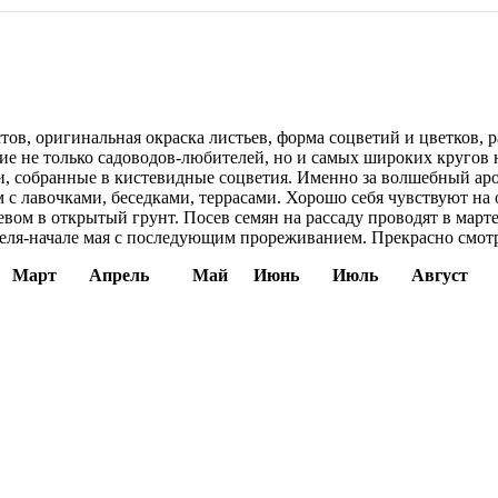
ов, оригинальная окраска листьев, форма соцветий и цветков, 
е не только садоводов-любителей, но и самых широких кругов н
, собранные в кистевидные соцветия. Именно за волшебный аро
м с лавочками, беседками, террасами. Хорошо себя чувствуют н
м в открытый грунт. Посев семян на рассаду проводят в марте
еля-начале мая с последующим прореживанием. Прекрасно смотрит
Март
Апрель
Май
Июнь
Июль
Август