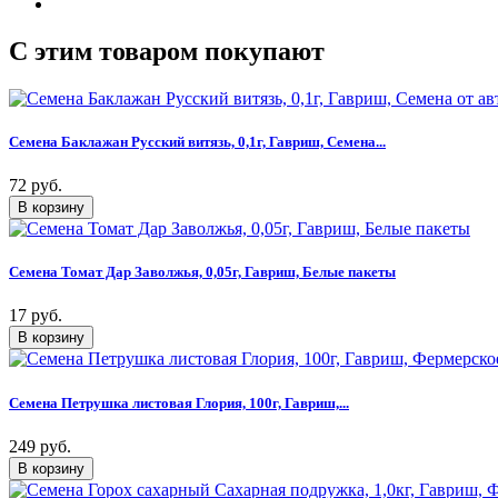
C этим товаром покупают
Семена Баклажан Русский витязь, 0,1г, Гавриш, Семена...
72 руб.
Семена Томат Дар Заволжья, 0,05г, Гавриш, Белые пакеты
17 руб.
Семена Петрушка листовая Глория, 100г, Гавриш,...
249 руб.