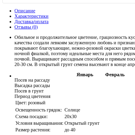
Описание
Характеристики
Доставка/оплата
Отзывы (0)
Обильное и продолжительное цветение, грациозность куст
качества создали левкоям заслуженную любовь и признани
покрывают благоухающие, нежно-розовой окраски цветки
ночной фиалкой, поэтому идеальные места для него рядо
почвой. Выращивают рассадным способом и прямым посево
20-30 см. В открытый грунт семена высевают в конце апр
Январь
Февраль
Посев на рассаду
Высадка рассады
Посев в грунт
Период цветения
Цвет:
розовый
Освещенность грядок:
Солнце
Схема посадки:
20х30
Условия выращивания:
Открытый грунт
Размер растения:
до 40