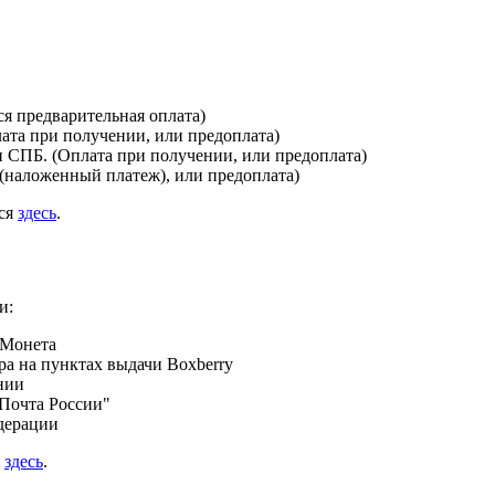
я предварительная оплата)
лата при получении, или предоплата)
и СПБ. (Оплата при получении, или предоплата)
(наложенный платеж), или предоплата)
ься
здесь
.
и:
 Монета
а на пунктах выдачи Boxberry
нии
Почта России"
дерации
я
здесь
.