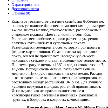
Описание
Характеристики
Доставка/оплата
Отзывы (0)
Красивое травянистое растение семейства Лобелиевые,
сплошь усыпанное белоснежными цветками, диаметром
1-2 см. Листья мелкие, темно-зеленые, расположены в
очередном порядке. Цветет с июня по сентябрь.
Растение светолюбивое, хорошо растет на умеренно
влажных суглинистых и супесчаных почвах.
Размножается семенами, посев которых производят в
феврале-марте в ящики. Семена слегка вдавливают в
почву, землей не присыпают. Посадочную емкость
накрывают стеклом и ставят в освещенное теплое место.
При температуре почвы +18ºС всходы появляются на 7-
14 день. Всходы очень мелкие, развиваются очень
медленно. Пикируют дважды в легкую землю. Рассаду
высаживают после окончания весенних заморозков, с
расстоянием между растениями 10-15 см. Для лучшего
кущения верхушки молодых растений прищипывают.
Используют, как декоративно-лиственное и
красивоцветущее растение в цветниках, рабатках и
группах, в бордюрах и ковровых композициях.
Январь
Февраль
Март
Апрель
Май
Июнь
Июль
А