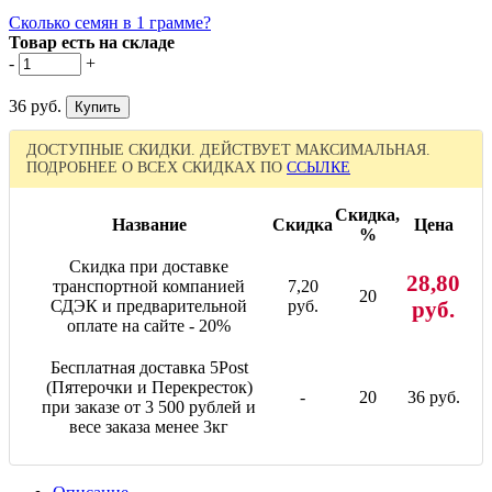
Сколько семян в 1 грамме?
Товар есть на складе
-
+
36 руб.
ДОСТУПНЫЕ СКИДКИ. ДЕЙСТВУЕТ МАКСИМАЛЬНАЯ.
ПОДРОБНЕЕ О ВСЕХ СКИДКАХ ПО
ССЫЛКЕ
Скидка,
Название
Скидка
Цена
%
Скидка при доставке
28,80
транспортной компанией
7,20
20
СДЭК и предварительной
руб.
руб.
оплате на сайте - 20%
Бесплатная доставка 5Post
(Пятерочки и Перекресток)
-
20
36 руб.
при заказе от 3 500 рублей и
весе заказа менее 3кг