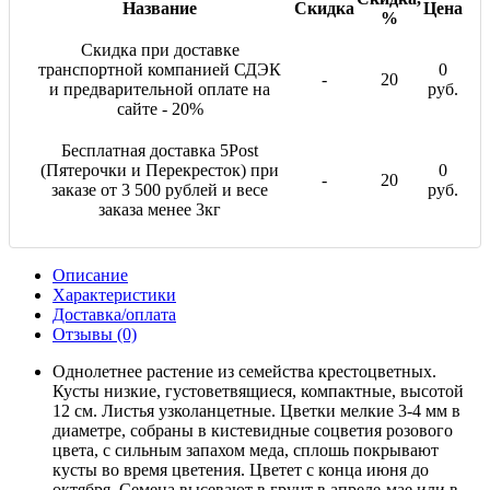
Название
Скидка
Цена
%
Скидка при доставке
транспортной компанией СДЭК
0
-
20
и предварительной оплате на
руб.
сайте - 20%
Бесплатная доставка 5Post
(Пятерочки и Перекресток) при
0
-
20
заказе от 3 500 рублей и весе
руб.
заказа менее 3кг
Описание
Характеристики
Доставка/оплата
Отзывы (0)
Однолетнее растение из семейства крестоцветных.
Кусты низкие, густоветвящиеся, компактные, высотой
12 см. Листья узколанцетные. Цветки мелкие 3-4 мм в
диаметре, собраны в кистевидные соцветия розового
цвета, с сильным запахом меда, сплошь покрывают
кусты во время цветения. Цветет с конца июня до
октября. Семена высевают в грунт в апреле-мае или в