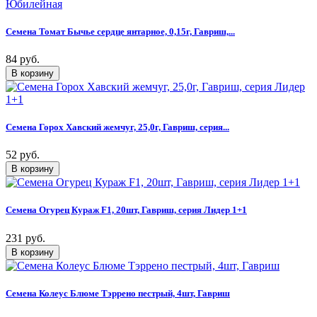
Семена Томат Бычье сердце янтарное, 0,15г, Гавриш,...
84 руб.
Семена Горох Хавский жемчуг, 25,0г, Гавриш, серия...
52 руб.
Семена Огурец Кураж F1, 20шт, Гавриш, серия Лидер 1+1
231 руб.
Семена Колеус Блюме Тэррено пестрый, 4шт, Гавриш