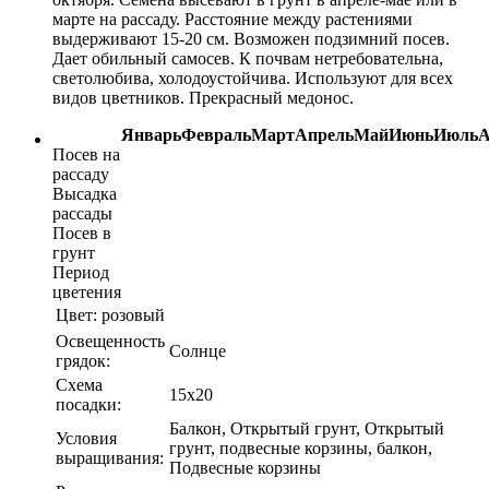
марте на рассаду. Расстояние между растениями
выдерживают 15-20 см. Возможен подзимний посев.
Дает обильный самосев. К почвам нетребовательна,
светолюбива, холодоустойчива. Используют для всех
видов цветников. Прекрасный медонос.
Январь
Февраль
Март
Апрель
Май
Июнь
Июль
А
Посев на
рассаду
Высадка
рассады
Посев в
грунт
Период
цветения
Цвет:
розовый
Освещенность
Солнце
грядок:
Схема
15х20
посадки:
Балкон, Открытый грунт, Открытый
Условия
грунт, подвесные корзины, балкон,
выращивания:
Подвесные корзины