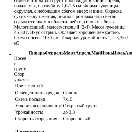
семян в открытый грунт производят в конце апреля,
начале мая, на глубину 1,0-1,5 см. Форма луковицы
округлая, с небольшим сбегом вверх и вниз. Окраска
сухих чешуй желтая, иногда с розовым или светло-
серым оттенком в области шейки, сочных – белая.
Малогнездный, малозачатковый (2-4). Масса луковицы
45-80 г. Вкус острый. Обладает хорошей лежкостью.
Схема посева 10x5 см. Товарная урожайность 1,2- 3,3кг/
м2.
Январь
Февраль
Март
Апрель
Май
Июнь
Июль
Ав
Посев
в
грунт
Сбор
урожая
Цвет:
желтый
Освещенность грядок:
Солнце
Схема посадки:
7х15
Условия выращивания:
Открытый грунт
Урожайность:
до 3,3
Скорость созревания:
Скороспелый
Доставка.