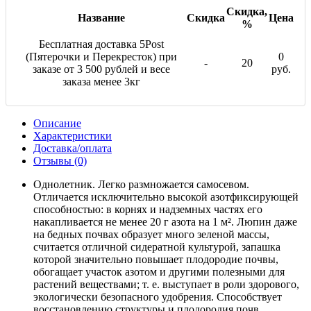
Скидка,
Название
Скидка
Цена
%
Бесплатная доставка 5Post
(Пятерочки и Перекресток) при
0
-
20
заказе от 3 500 рублей и весе
руб.
заказа менее 3кг
Описание
Характеристики
Доставка/оплата
Отзывы (0)
Однолетник. Легко размножается самосевом.
Отличается исключительно высокой азотфиксирующей
способностью: в корнях и надземных частях его
накапливается не менее 20 г азота на 1 м². Люпин даже
на бедных почвах образует много зеленой массы,
считается отличной сидератной культурой, запашка
которой значительно повышает плодородие почвы,
обогащает участок азотом и другими полезными для
растений веществами; т. е. выступает в роли здорового,
экологически безопасного удобрения. Способствует
восстановлению структуры и плодородия почв,