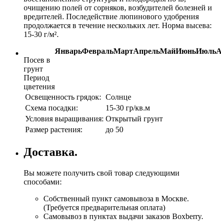
очищению полей от сорняков, возбудителей болезней и
вредителей. Последействие люпинового удобрения
продолжается в течение нескольких лет. Норма высева:
15-30 г/м².
Январь
Февраль
Март
Апрель
Май
Июнь
Июль
А
Посев в
грунт
Период
цветения
Освещенность грядок:
Солнце
Схема посадки:
15-30 гр/кв.м
Условия выращивания:
Открытый грунт
Размер растения:
до 50
Доставка.
Вы можете получить свой товар следующими
способами:
Собственный пункт самовывоза в Москве.
(Требуется предварительная оплата)
Самовывоз в пунктах выдачи заказов Boxberry.