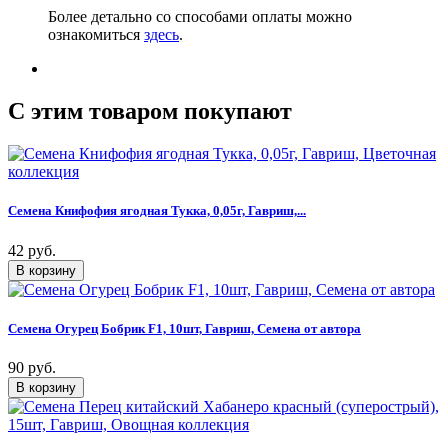
Более детально со способами оплаты можно
ознакомиться
здесь
.
C этим товаром покупают
Семена Книфофия ягодная Тукка, 0,05г, Гавриш,...
42 руб.
Семена Огурец Бобрик F1, 10шт, Гавриш, Семена от автора
90 руб.