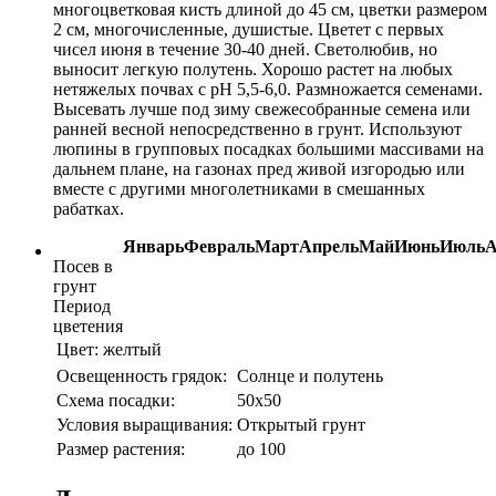
многоцветковая кисть длиной до 45 см, цветки размером
2 см, многочисленные, душистые. Цветет с первых
чисел июня в течение 30-40 дней. Светолюбив, но
выносит легкую полутень. Хорошо растет на любых
нетяжелых почвах с рН 5,5-6,0. Размножается семенами.
Высевать лучше под зиму свежесобранные семена или
ранней весной непосредственно в грунт. Используют
люпины в групповых посадках большими массивами на
дальнем плане, на газонах пред живой изгородью или
вместе с другими многолетниками в смешанных
рабатках.
Январь
Февраль
Март
Апрель
Май
Июнь
Июль
А
Посев в
грунт
Период
цветения
Цвет:
желтый
Освещенность грядок:
Солнце и полутень
Схема посадки:
50х50
Условия выращивания:
Открытый грунт
Размер растения:
до 100