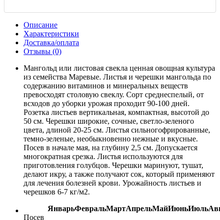
Описание
Характеристики
Доставка/оплата
Отзывы (0)
Мангольд или листовая свекла ценная овощная культура
из семейства Маревые. Листья и черешки мангольда по
содержанию витаминов и минеральных веществ
превосходят столовую свеклу. Сорт среднеспелый, от
всходов до уборки урожая проходит 90-100 дней.
Розетка листьев вертикальная, компактная, высотой до
50 см. Черешки широкие, сочные, светло-зеленого
цвета, длиной 20-25 см. Листья сильногофрированные,
темно-зеленые, необыкновенно нежные и вкусные.
Посев в начале мая, на глубину 2,5 см. Допускается
многократная срезка. Листья используются для
приготовления голубцов. Черешки маринуют, тушат,
делают икру, а также получают сок, который применяют
для лечения болезней крови. Урожайность листьев и
черешков 6-7 кг/м2.
Январь
Февраль
Март
Апрель
Май
Июнь
Июль
Ав
Посев