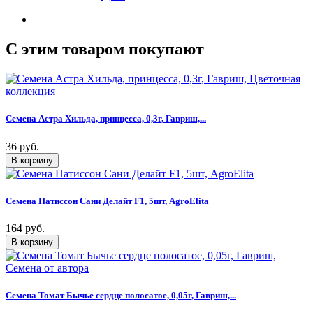
C этим товаром покупают
Семена Астра Хильда, принцесса, 0,3г, Гавриш,...
36 руб.
Семена Патиссон Сани Делайт F1, 5шт, AgroElita
164 руб.
Семена Томат Бычье сердце полосатое, 0,05г, Гавриш,...