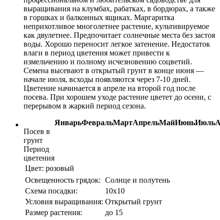
выращивания на клумбах, рабатках, в бордюрах, а также
в горшках и балконных ящиках. Маргаритка
неприхотливое многолетнее растение, культивируемое
как двулетнее. Предпочитает солнечные места без застоя
воды. Хорошо переносит легкое затенение. Недостаток
влаги в период цветения может привести к
измельчению и полному исчезновению соцветий.
Семена высевают в открытый грунт в конце июня —
начале июля, всходы появляются через 7-10 дней.
Цветение начинается в апреле на второй год после
посева. При хорошем уходе растение цветет до осени, с
перерывом в жаркий период сезона.
Январь
Февраль
Март
Апрель
Май
Июнь
Июль
А
Посев в
грунт
Период
цветения
Цвет:
розовый
Освещенность грядок:
Солнце и полутень
Схема посадки:
10х10
Условия выращивания:
Открытый грунт
Размер растения:
до 15