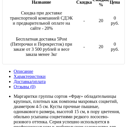
Название
Скидка
Цена
%
Скидка при доставке
транспортной компанией СДЭК
0
-
20
и предварительной оплате на
руб.
сайте - 20%
Бесплатная доставка 5Post
(Пятерочки и Перекресток) при
0
-
20
заказе от 3 500 рублей и весе
руб.
заказа менее 3кг
Описание
Характеристики
Доставка/оплата
Отзывы (0)
Маргаритки группы сортов «Фрау» обладательницы
крупных, плотных как помпоны махровых соцветий,
диаметром 4-5 см. Кусты прочные пышные,
одинакового размера, высотой 15 см, в пору цветения,
обильно усыпаны соцветиями редкого лососево-
розового оттенка. Серия успешно используется в
профессиональном и любительском садоводстве для