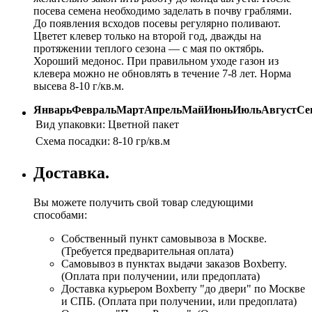
посева семена необходимо заделать в почву граблями.
До появления всходов посевы регулярно поливают.
Цветет клевер только на второй год, дважды на
протяжении теплого сезона — с мая по октябрь.
Хороший медонос. При правильном уходе газон из
клевера можно не обновлять в течение 7-8 лет. Норма
высева 8-10 г/кв.м.
Январь
Февраль
Март
Апрель
Май
Июнь
Июль
Август
Се
Вид упаковки:
Цветной пакет
Схема посадки:
8-10 гр/кв.м
Доставка.
Вы можете получить свой товар следующими
способами:
Собственный пункт самовывоза в Москве.
(Требуется предварительная оплата)
Самовывоз в пунктах выдачи заказов Boxberry.
(Оплата при получении, или предоплата)
Доставка курьером Boxberry "до двери" по Москве
и СПБ. (Оплата при получении, или предоплата)