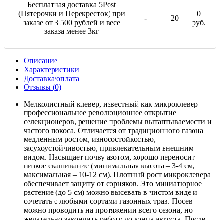
Бесплатная доставка 5Post
(Пятерочки и Перекресток) при
0
-
20
заказе от 3 500 рублей и весе
руб.
заказа менее 3кг
Описание
Характеристики
Доставка/оплата
Отзывы (0)
Мелколистный клевер, известный как микроклевер —
профессиональное революционное открытие
селекционеров, решение проблемы вытаптываемости и
частого покоса. Отличается от традиционного газона
медленным ростом, износостойкостью,
засухоустойчивостью, привлекательным внешним
видом. Насыщает почву азотом, хорошо переносит
низкое скашивание (минимальная высота – 3-4 см,
максимальная – 10-12 см). Плотный рост микроклевера
обеспечивает защиту от сорняков. Это миниатюрное
растение (до 5 см) можно высевать в чистом виде и
сочетать с любыми сортами газонных трав. Посев
можно проводить на протяжении всего сезона, но
желательно закончить работу до конца августа. После