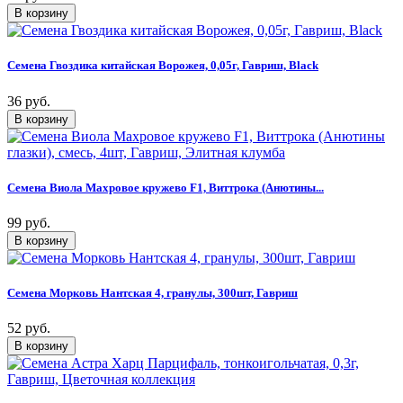
Семена Гвоздика китайская Ворожея, 0,05г, Гавриш, Black
36 руб.
Семена Виола Махровое кружево F1, Виттрока (Анютины...
99 руб.
Семена Морковь Нантская 4, гранулы, 300шт, Гавриш
52 руб.