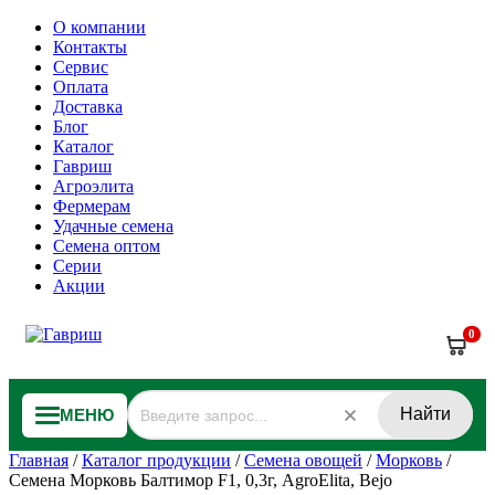
О компании
Контакты
Сервис
Оплата
Доставка
Блог
Каталог
Гавриш
Агроэлита
Фермерам
Удачные семена
Семена оптом
Серии
Акции
0
Найти
МЕНЮ
Главная
/
Каталог продукции
/
Семена овощей
/
Морковь
/
Семена Морковь Балтимор F1, 0,3г, AgroElita, Bejo