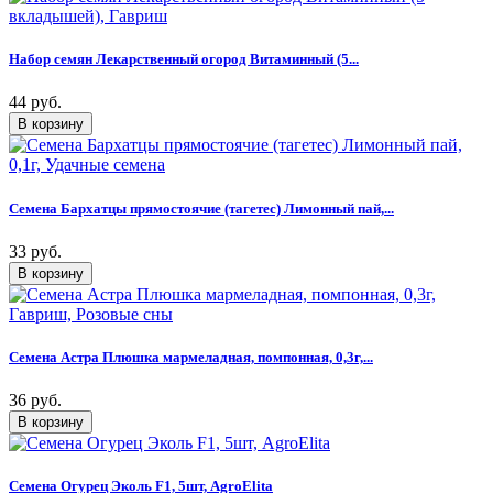
Набор семян Лекарственный огород Витаминный (5...
44 руб.
Семена Бархатцы прямостоячие (тагетес) Лимонный пай,...
33 руб.
Семена Астра Плюшка мармеладная, помпонная, 0,3г,...
36 руб.
Семена Огурец Эколь F1, 5шт, AgroElita