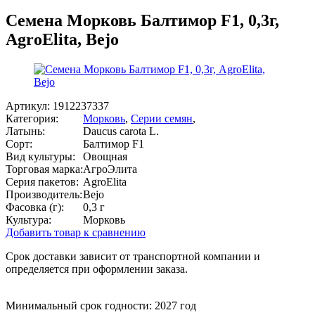
Семена Морковь Балтимор F1, 0,3г,
AgroElita, Bejo
Артикул:
1912237337
Категория:
Морковь
,
Серии семян
,
Латынь:
Daucus carota L.
Сорт:
Балтимор F1
Вид культуры:
Овощная
Торговая марка:
АгроЭлита
Серия пакетов:
AgroElita
Производитель:
Bejo
Фасовка (г):
0,3 г
Культура:
Морковь
Добавить товар к сравнению
Срок доставки зависит от транспортной компании и
определяется при оформлении заказа.
Минимальный срок годности: 2027 год