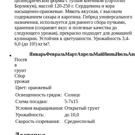
цилиндрической формы с тупым кончиком (сортотип
Берликум), массой 120-250 г. Сердцевина и кора
насыщенно-оранжевые. Мякоть вкусная, с высоким
содержанием сахара и каротина. Гибрид универсального
назначения, используется для раннего сбора пучками,
хранения (сохраняет вкус и полезные качества до
следующего урожая), прекрасно подходит для домашней
кулинарии. Устойчив к цветушности. Урожайность 3,4-
6,0 (до 10!) кг/м?.
Январь
Февраль
Март
Апрель
Май
Июнь
Июль
Ав
Посев
в
грунт
Сбор
урожая
Цвет:
оранжевый
Освещенность грядок:
Солнце
Схема посадки:
5-7х15
Условия выращивания:
Открытый грунт
Урожайность:
до 10,0
Скорость созревания:
Среднеспелый
Доставка.