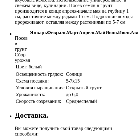
свежем виде, кулинарии. Посев семян в грунт
производится в конце апреля-начале мая на глубину 1
см, расстояние между рядами 15 см. Подросшие всходы
прореживают, оставляя между растениями по 5-7 см.
Январь
Февраль
Март
Апрель
Май
Июнь
Июль
Ав
Посев
в
грунт
Сбор
урожая
Цвет:
белый
Освещенность грядок:
Солнце
Схема посадки:
5-7х15
Условия выращивания:
Открытый грунт
Урожайность:
до 6,0
Скорость созревания:
Среднеспелый
Доставка.
Вы можете получить свой товар следующими
способами: