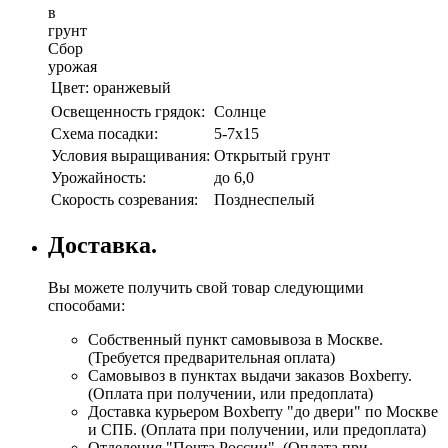
в
грунт
Сбор
урожая
Цвет:
оранжевый
Освещенность грядок:
Солнце
Схема посадки:
5-7х15
Условия выращивания:
Открытый грунт
Урожайность:
до 6,0
Скорость созревания:
Позднеспелый
Доставка.
Вы можете получить свой товар следующими
способами:
Собственный пункт самовывоза в Москве.
(Требуется предварительная оплата)
Самовывоз в пунктах выдачи заказов Boxberry.
(Оплата при получении, или предоплата)
Доставка курьером Boxberry "до двери" по Москве
и СПБ. (Оплата при получении, или предоплата)
Отделения "Почта России", (Оплата при