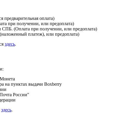
я предварительная оплата)
лата при получении, или предоплата)
и СПБ. (Оплата при получении, или предоплата)
(наложенный платеж), или предоплата)
ься
здесь
.
и:
 Монета
а на пунктах выдачи Boxberry
нии
Почта России"
дерации
я
здесь
.