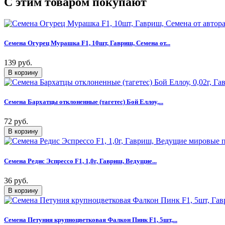
C этим товаром покупают
Семена Огурец Мурашка F1, 10шт, Гавриш, Семена от...
139 руб.
Семена Бархатцы отклоненные (тагетес) Бой Еллоу,...
72 руб.
Семена Редис Эспрессо F1, 1,0г, Гавриш, Ведущие...
36 руб.
Семена Петуния крупноцветковая Фалкон Пинк F1, 5шт,...