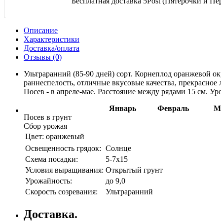
Бесплатная доставка 5Post (Пятерочки и Пер
Описание
Характеристики
Доставка/оплата
Отзывы (0)
Ультраранний (85-90 дней) сорт. Корнеплод оранжевой ок
раннеспелость, отличные вкусовые качества, прекрасное
Посев - в апреле-мае. Расстояние между рядами 15 см. Уро
Январь
Февраль
М
Посев в грунт
Сбор урожая
Цвет:
оранжевый
Освещенность грядок:
Солнце
Схема посадки:
5-7х15
Условия выращивания:
Открытый грунт
Урожайность:
до 9,0
Скорость созревания:
Ультраранний
Доставка.