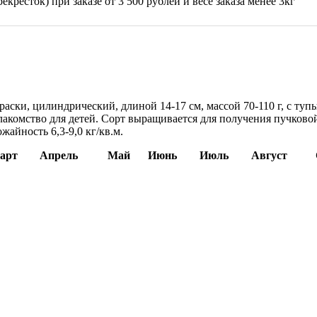
екресток) при заказе от 3 500 рублей и весе заказа менее 3кг
раски, цилиндрический, длиной 14-17 см, массой 70-110 г, с ту
 лакомство для детей. Сорт выращивается для получения пучков
жайность 6,3-9,0 кг/кв.м.
арт
Апрель
Май
Июнь
Июль
Август