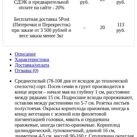
СДЭК и предварительной
руб.
руб.
оплате на сайте - 20%
Бесплатная доставка 5Post
(Пятерочки и Перекресток)
113
-
20
при заказе от 3 500 рублей и
руб.
весе заказа менее 3кг
Описание
Характеристики
Доставка/оплата
Отзывы (0)
Среднеспелый (78-108 дня от всходов до технической
спелости) сорт. Посев семян в грунт производится в
конце апреля – начале мая на глубину 1 см, расстояние
между рядками 15 см. Подросшие всходы прореживают,
оставляя между растениями по 5-7 см. Розетка листьев
полустоячая. Окраска корнеплода оранжевая, иногда к
концу вегетации с зеленой или фиолетовой
пигментацией головки, мякоть и сердцевина
оранжевые, иногда светло-оранжевые. Корнеплод
цилиндрический, тупоконечный, длиной 16 см,
диаметром 4-5 см, массой 90-160 г. Сердцевина округлая