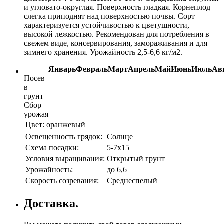
и угловато-округлая. Поверхность гладкая. Корнеплод
слегка приподнят над поверхностью почвы. Сорт
характеризуется устойчивостью к цветушности,
высокой лежкостью. Рекомендован для потребления в
свежем виде, консервирования, замораживания и для
зимнего хранения. Урожайность 2,5-6,6 кг/м2.
Январь
Февраль
Март
Апрель
Май
Июнь
Июль
Ав
Посев
в
грунт
Сбор
урожая
Цвет:
оранжевый
Освещенность грядок:
Солнце
Схема посадки:
5-7х15
Условия выращивания:
Открытый грунт
Урожайность:
до 6,6
Скорость созревания:
Среднеспелый
Доставка.