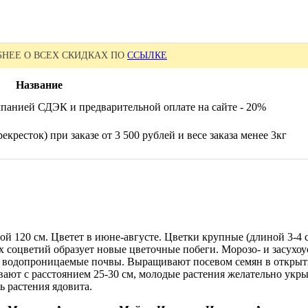
НЕЕ О ВСЕХ СКИДКАХ ПО
ССЫЛКЕ
Название
панией СДЭК и предварительной оплате на сайте - 20%
екресток) при заказе от 3 500 рублей и весе заказа менее 3кг
й 120 см. Цветет в июне-августе. Цветки крупные (длиной 3-4 
х соцветий образует новые цветочные побеги. Морозо- и засух
и водопроницаемые почвы. Выращивают посевом семян в открыт
вают с расстоянием 25-30 см, молодые растения желательно укры
ь растения ядовита.