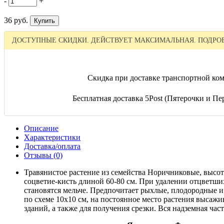
-
+
36 руб.
ДОСТУПНЫЕ СКИДКИ. ДЕЙСТВУЕТ МАКСИМАЛЬНАЯ. ПОДРОБ
Скидка при доставке транспортной ком
Бесплатная доставка 5Post (Пятерочки и Пер
Описание
Характеристики
Доставка/оплата
Отзывы (0)
Травянистое растение из семейства Норичниковые, высото
соцветие-кисть длиной 60-80 см. При удалении отцветши
становятся мельче. Предпочитает рыхлые, плодородные 
по схеме 10х10 см, на постоянное место растения высажи
зданий, а также для получения срезки. Вся надземная част