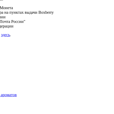
 Монета
а на пунктах выдачи Boxberry
нии
Почта России"
дерации
я
здесь
.