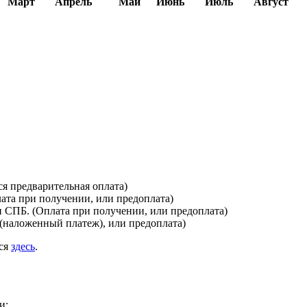
Март
Апрель
Май
Июнь
Июль
Август
я предварительная оплата)
лата при получении, или предоплата)
и СПБ. (Оплата при получении, или предоплата)
(наложенный платеж), или предоплата)
ься
здесь
.
и: