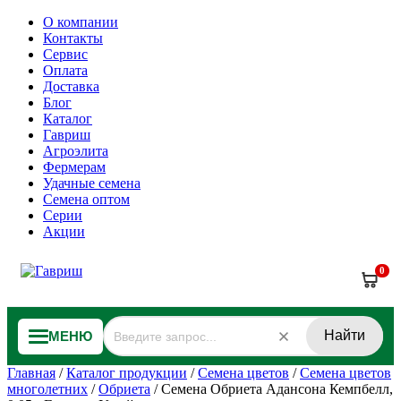
О компании
Контакты
Сервис
Оплата
Доставка
Блог
Каталог
Гавриш
Агроэлита
Фермерам
Удачные семена
Семена оптом
Серии
Акции
0
Найти
МЕНЮ
Главная
/
Каталог продукции
/
Семена цветов
/
Семена цветов
многолетних
/
Обриета
/
Семена Обриета Адансона Кемпбелл,