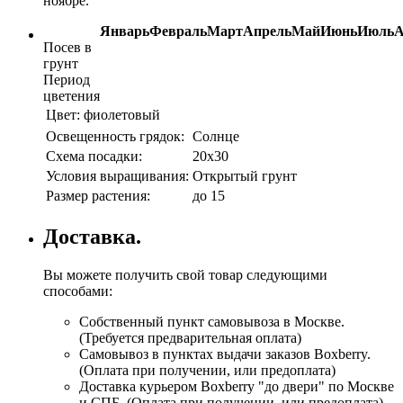
ноябре.
Январь
Февраль
Март
Апрель
Май
Июнь
Июль
А
Посев в
грунт
Период
цветения
Цвет:
фиолетовый
Освещенность грядок:
Солнце
Схема посадки:
20х30
Условия выращивания:
Открытый грунт
Размер растения:
до 15
Доставка.
Вы можете получить свой товар следующими
способами:
Собственный пункт самовывоза в Москве.
(Требуется предварительная оплата)
Самовывоз в пунктах выдачи заказов Boxberry.
(Оплата при получении, или предоплата)
Доставка курьером Boxberry "до двери" по Москве
и СПБ. (Оплата при получении, или предоплата)