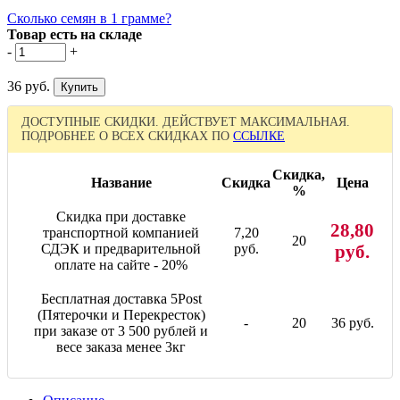
Сколько семян в 1 грамме?
Товар есть на складе
-
+
36 руб.
ДОСТУПНЫЕ СКИДКИ. ДЕЙСТВУЕТ МАКСИМАЛЬНАЯ.
ПОДРОБНЕЕ О ВСЕХ СКИДКАХ ПО
ССЫЛКЕ
Скидка,
Название
Скидка
Цена
%
Скидка при доставке
28,80
транспортной компанией
7,20
20
СДЭК и предварительной
руб.
руб.
оплате на сайте - 20%
Бесплатная доставка 5Post
(Пятерочки и Перекресток)
-
20
36 руб.
при заказе от 3 500 рублей и
весе заказа менее 3кг