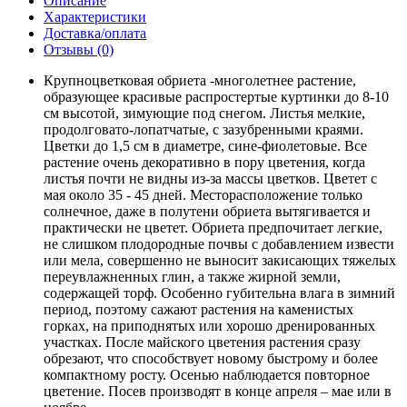
Описание
Характеристики
Доставка/оплата
Отзывы (0)
Крупноцветковая обриета -многолетнее растение,
образующее красивые распростертые куртинки до 8-10
см высотой, зимующие под снегом. Листья мелкие,
продолговато-лопатчатые, с зазубренными краями.
Цветки до 1,5 см в диаметре, сине-фиолетовые. Все
растение очень декоративно в пору цветения, когда
листья почти не видны из-за массы цветков. Цветет с
мая около 35 - 45 дней. Месторасположение только
солнечное, даже в полутени обриета вытягивается и
практически не цветет. Обриета предпочитает легкие,
не слишком плодородные почвы с добавлением извести
или мела, совершенно не выносит закисающих тяжелых
переувлажненных глин, а также жирной земли,
содержащей торф. Особенно губительна влага в зимний
период, поэтому сажают растения на каменистых
горках, на приподнятых или хорошо дренированных
участках. После майского цветения растения сразу
обрезают, что способствует новому быстрому и более
компактному росту. Осенью наблюдается повторное
цветение. Посев производят в конце апреля – мае или в