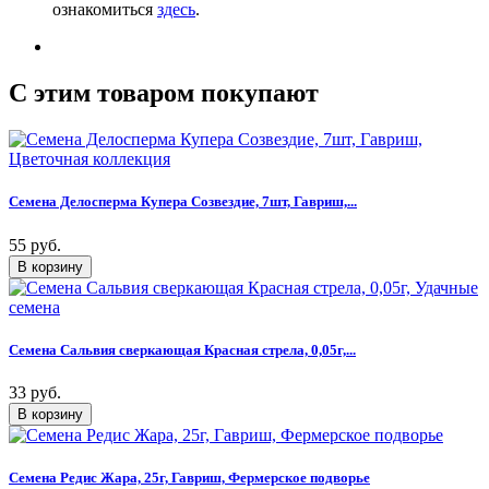
ознакомиться
здесь
.
C этим товаром покупают
Семена Делосперма Купера Созвездие, 7шт, Гавриш,...
55 руб.
Семена Сальвия сверкающая Красная стрела, 0,05г,...
33 руб.
Семена Редис Жара, 25г, Гавриш, Фермерское подворье