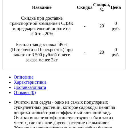
Скидка,
Название
Скидка
Цена
%
Скидка при доставке
транспортной компанией СДЭК
0
-
20
и предварительной оплате на
руб.
сайте - 20%
Бесплатная доставка 5Post
(Пятерочки и Перекресток) при
0
-
20
заказе от 3 500 рублей и весе
руб.
заказа менее 3кг
Описание
Характеристики
Доставка/оплата
Отзывы (0)
Очиток, или седум - одно из самых популярных
суккулентных растений, которое садоводы ценят за
неприхотливый нрав и эффектный внешний вид.
Очитки вполне комфортно чувствуют себя в таких
местах, где никакое другое растение не выживет.
Живучие и неприхотливые, они способны быстро