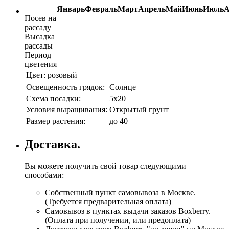
Январь
Февраль
Март
Апрель
Май
Июнь
Июль
А
Посев на
рассаду
Высадка
рассады
Период
цветения
Цвет:
розовый
Освещенность грядок:
Солнце
Схема посадки:
5х20
Условия выращивания:
Открытый грунт
Размер растения:
до 40
Доставка.
Вы можете получить свой товар следующими
способами:
Собственный пункт самовывоза в Москве.
(Требуется предварительная оплата)
Самовывоз в пунктах выдачи заказов Boxberry.
(Оплата при получении, или предоплата)