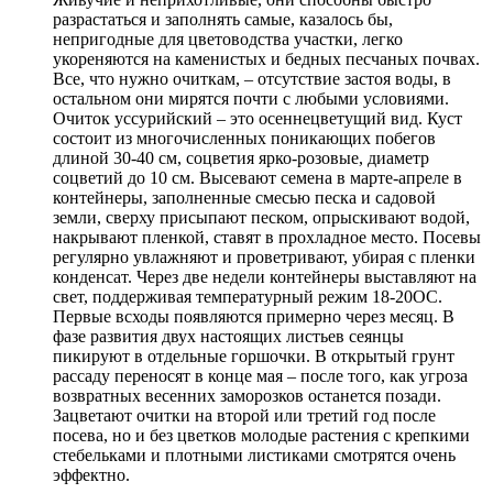
разрастаться и заполнять самые, казалось бы,
непригодные для цветоводства участки, легко
укореняются на каменистых и бедных песчаных почвах.
Все, что нужно очиткам, – отсутствие застоя воды, в
остальном они мирятся почти с любыми условиями.
Очиток уссурийский – это осеннецветущий вид. Куст
состоит из многочисленных поникающих побегов
длиной 30-40 см, соцветия ярко-розовые, диаметр
соцветий до 10 см. Высевают семена в марте-апреле в
контейнеры, заполненные смесью песка и садовой
земли, сверху присыпают песком, опрыскивают водой,
накрывают пленкой, ставят в прохладное место. Посевы
регулярно увлажняют и проветривают, убирая с пленки
конденсат. Через две недели контейнеры выставляют на
свет, поддерживая температурный режим 18-20ОС.
Первые всходы появляются примерно через месяц. В
фазе развития двух настоящих листьев сеянцы
пикируют в отдельные горшочки. В открытый грунт
рассаду переносят в конце мая – после того, как угроза
возвратных весенних заморозков останется позади.
Зацветают очитки на второй или третий год после
посева, но и без цветков молодые растения с крепкими
стебельками и плотными листиками смотрятся очень
эффектно.