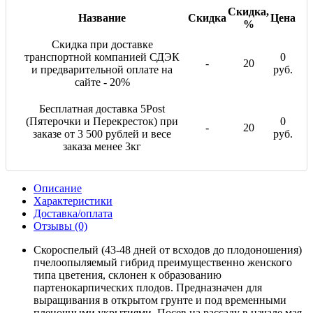
Скидка,
Название
Скидка
Цена
%
Скидка при доставке
транспортной компанией СДЭК
0
-
20
и предварительной оплате на
руб.
сайте - 20%
Бесплатная доставка 5Post
(Пятерочки и Перекресток) при
0
-
20
заказе от 3 500 рублей и весе
руб.
заказа менее 3кг
Описание
Характеристики
Доставка/оплата
Отзывы (0)
Скороспелый (43-48 дней от всходов до плодоношения)
пчелоопыляемый гибрид преимущественно женского
типа цветения, склонен к образованию
партенокарпических плодов. Предназначен для
выращивания в открытом грунте и под временными
пленочными укрытиями. Посев на рассаду в начале мая.