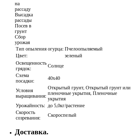
на
рассаду
Высадка
рассады
Посев в
грунт
Сбор
урожая
Тип опыления огурца:
Пчелоопыляемый
Цвет:
зеленый
Освещенность
Солнце
грядок:
Схема
40х40
посадки:
Открытый грунт, Открытый грунт или
Условия
пленочные укрытия, Пленочные
выращивания:
укрытия
Урожайность:
до 5,0кг/растение
Скорость
Скороспелый
созревания:
Доставка.