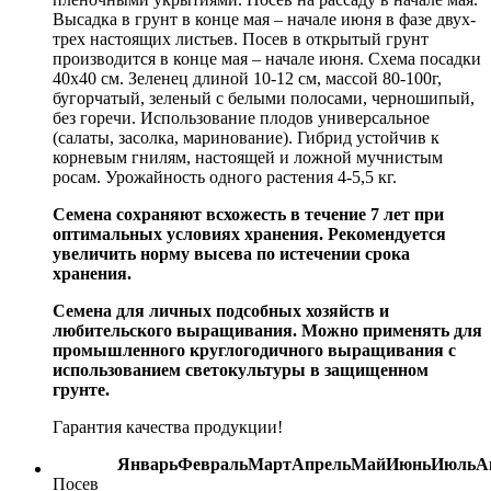
Высадка в грунт в конце мая – начале июня в фазе двух-
трех настоящих листьев. Посев в открытый грунт
производится в конце мая – начале июня. Схема посадки
40х40 см. Зеленец длиной 10-12 см, массой 80-100г,
бугорчатый, зеленый с белыми полосами, черношипый,
без горечи. Использование плодов универсальное
(салаты, засолка, маринование). Гибрид устойчив к
корневым гнилям, настоящей и ложной мучнистым
росам. Урожайность одного растения 4-5,5 кг.
Семена сохраняют всхожесть в течение 7 лет при
оптимальных условиях хранения. Рекомендуется
увеличить норму высева по истечении срока
хранения.
Семена для личных подсобных хозяйств и
любительского выращивания. Можно применять для
промышленного круглогодичного выращивания с
использованием светокультуры в защищенном
грунте.
Гарантия качества продукции!
Январь
Февраль
Март
Апрель
Май
Июнь
Июль
А
Посев