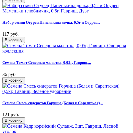
Набор семян Огурец Папенькина дочка, 0,5г и Огурец...
117 руб.
Семена Томат Северная малютка, 0,05г, Гавриш,...
36 руб.
Семена Смесь сидератов Горчица (Белая и Сарептская),...
121 руб.