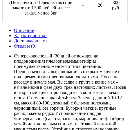
(Пятерочки и Перекресток) при
300
-
20
заказе от 3 500 рублей и весе
руб.
заказа менее 3кг
Описание
Характеристики
Доставка/оплата
Отзывы (0)
Суперскороспелый (30 дней от всходов до
плодоношения) пчелоопыляемый гибрид
преимущественно женского типа цветения.
Предназначен для выращивания в открытом грунте и
под временными пленочными укрытиями. Посев на
рассаду в начале мая. Высадка в грунт в конце мая –
начале июня в фазе двух-трех настоящих листьев. Посев
в открытый грунт производится в конце мая – начале
июня. Схема посадки 40х40 см. Зеленец длиной 10-12
см, массой 80-100г, зеленый с белыми полосами,
черношипый, без горечи. Бугорки четкие, крупные,
расположены редко. Использование плодов
универсальное (салаты, засолка, маринование). Гибрид
устойчив к корневым гнилям, настоящей и ложной
мучнистым росам. Устойчив к стрессовым условиям.