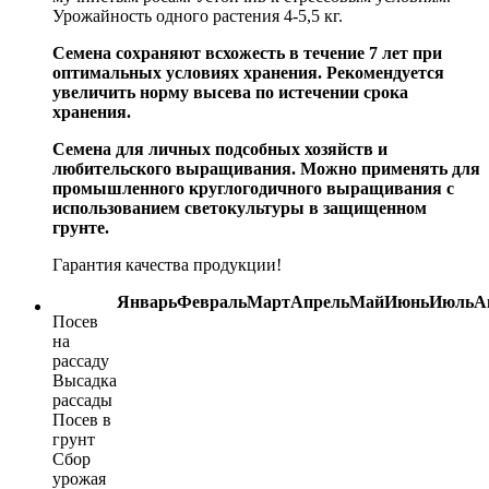
Урожайность одного растения 4-5,5 кг.
Семена сохраняют всхожесть в течение 7 лет при
оптимальных условиях хранения. Рекомендуется
увеличить норму высева по истечении срока
хранения.
Семена для личных подсобных хозяйств и
любительского выращивания. Можно применять для
промышленного круглогодичного выращивания с
использованием светокультуры в защищенном
грунте.
Гарантия качества продукции!
Январь
Февраль
Март
Апрель
Май
Июнь
Июль
А
Посев
на
рассаду
Высадка
рассады
Посев в
грунт
Сбор
урожая