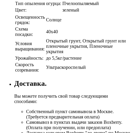
Тип опыления огурца:
Пчелоопыляемый
Цвет:
зеленый
Освещенность
Солнце
грядок:
Схема
40х40
посадки:
Открытый грунт, Открытый грунт или
Условия
пленочные укрытия, Пленочные
выращивания:
укрытия
Урожайность:
до 5,5кг/растение
Скорость
Ультраскороспелый
созревания:
Доставка.
Вы можете получить свой товар следующими
способами:
Собственный пункт самовывоза в Москве.
(Требуется предварительная оплата)
Самовывоз в пунктах выдачи заказов Boxberry.
(Оплата при получении, или предоплата)
Доставка курьером Boxberry "до двери" по Москве