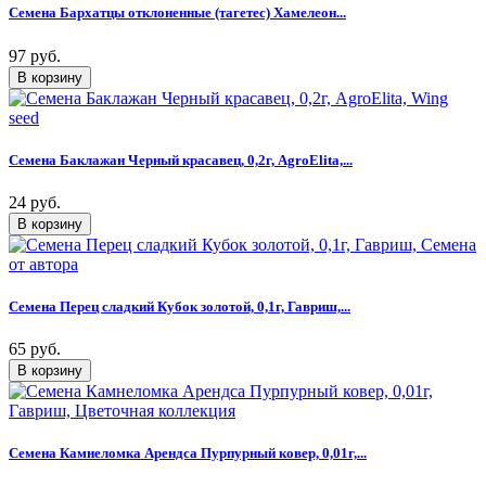
Семена Бархатцы отклоненные (тагетес) Хамелеон...
97 руб.
Семена Баклажан Черный красавец, 0,2г, AgroElita,...
24 руб.
Семена Перец сладкий Кубок золотой, 0,1г, Гавриш,...
65 руб.
Семена Камнеломка Арендса Пурпурный ковер, 0,01г,...