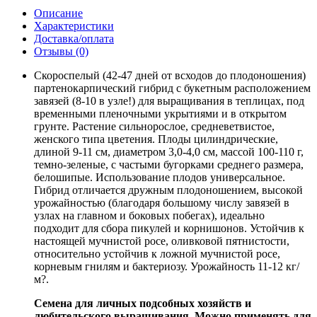
Описание
Характеристики
Доставка/оплата
Отзывы (0)
Скороспелый (42-47 дней от всходов до плодоношения)
партенокарпический гибрид с букетным расположением
завязей (8-10 в узле!) для выращивания в теплицах, под
временными пленочными укрытиями и в открытом
грунте. Растение сильнорослое, средневетвистое,
женского типа цветения. Плоды цилиндрические,
длиной 9-11 см, диаметром 3,0-4,0 см, массой 100-110 г,
темно-зеленые, с частыми бугорками среднего размера,
белошипые. Использование плодов универсальное.
Гибрид отличается дружным плодоношением, высокой
урожайностью (благодаря большому числу завязей в
узлах на главном и боковых побегах), идеально
подходит для сбора пикулей и корнишонов. Устойчив к
настоящей мучнистой росе, оливковой пятнистости,
относительно устойчив к ложной мучнистой росе,
корневым гнилям и бактериозу. Урожайность 11-12 кг/
м?.
Семена для личных подсобных хозяйств и
любительского выращивания. Можно применять для