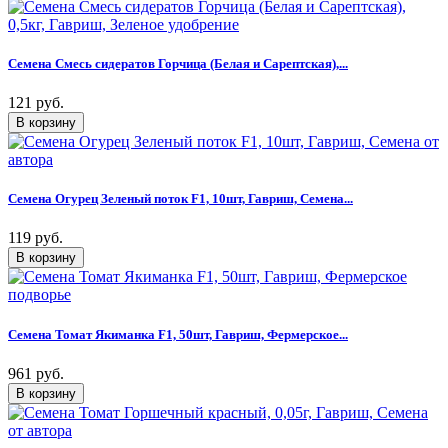
Семена Смесь сидератов Горчица (Белая и Сарептская),...
121 руб.
Семена Огурец Зеленый поток F1, 10шт, Гавриш, Семена...
119 руб.
Семена Томат Якиманка F1, 50шт, Гавриш, Фермерское...
961 руб.