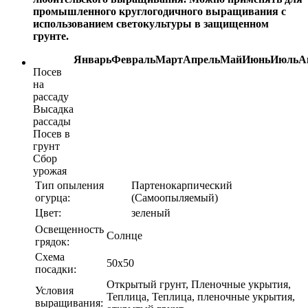
промышленного круглогодичного выращивания с
использованием светокультуры в защищенном
грунте.
Январь
Февраль
Март
Апрель
Май
Июнь
Июль
А
Посев
на
рассаду
Высадка
рассады
Посев в
грунт
Сбор
урожая
Тип опыления
Партенокарпический
огурца:
(Самоопыляемый)
Цвет:
зеленый
Освещенность
Солнце
грядок:
Схема
50х50
посадки:
Открытый грунт, Пленочные укрытия,
Условия
Теплица, Теплица, пленочные укрытия,
выращивания: