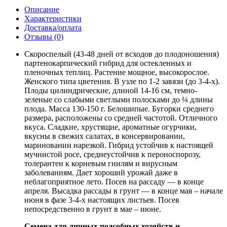
Описание
Характеристики
Доставка/оплата
Отзывы (0)
Скороспелый (43-48 дней от всходов до плодоношения)
партенокарпический гибрид для остекленных и
пленочных теплиц. Растение мощное, высокорослое.
Женского типа цветения. В узле по 1-2 завязи (до 3-4-х).
Плоды цилиндрические, длиной 14-16 см, темно-
зеленые со слабыми светлыми полосками до ¼ длины
плода. Масса 130-150 г. Белошипые. Бугорки среднего
размера, расположены со средней частотой. Отличного
вкуса. Сладкие, хрустящие, ароматные огурчики,
вкусны в свежих салатах, в консервировании,
мариновании нарезкой. Гибрид устойчив к настоящей
мучнистой росе, среднеустойчив к пероноспорозу,
толерантен к корневым гнилям и вирусным
заболеваниям. Дает хороший урожай даже в
неблагоприятное лето. Посев на рассаду — в конце
апреля. Высадка рассады в грунт — в конце мая – начале
июня в фазе 3-4-х настоящих листьев. Посев
непосредственно в грунт в мае – июне.
Семена для личных подсобных хозяйств и