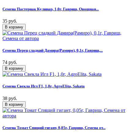
Семена Пастернак Кулинар, 1,0г, Гавриш, Овощная...
35 руб.
Семена Перец сладкий Дамира(Рамиро), 0,1г, Гавриш,...
74 руб.
Семена Свекла Игл F1, 1,0г, AgroElita, Sakata
38 руб.
Семена Томат Спящий гигант, 0,05г, Гавриш, Семена от...