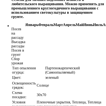
любительского выращивания. Можно применять для
промышленного круглогодичного выращивания с
использованием светокультуры в защищенном
грунте.
Январь
Февраль
Март
Апрель
Май
Июнь
Июль
А
Посев
на
рассаду
Высадка
рассады
Посев в
грунт
Сбор
урожая
Тип опыления
Партенокарпический
огурца:
(Самоопыляемый)
Цвет:
зеленый
Освещенность
Солнце
грядок:
Схема
30х70
посадки:
Условия
Пленочные укрытия, Теплица, Теплица