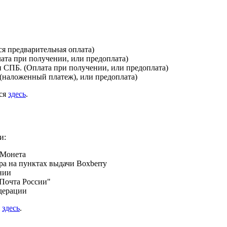
я предварительная оплата)
лата при получении, или предоплата)
и СПБ. (Оплата при получении, или предоплата)
(наложенный платеж), или предоплата)
ься
здесь
.
и:
 Монета
а на пунктах выдачи Boxberry
нии
Почта России"
дерации
я
здесь
.