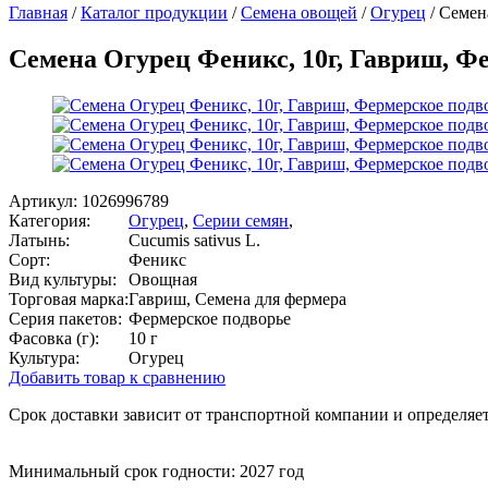
Главная
/
Каталог продукции
/
Семена овощей
/
Огурец
/
Семен
Семена Огурец Феникс, 10г, Гавриш, Ф
Артикул:
1026996789
Категория:
Огурец
,
Серии семян
,
Латынь:
Cucumis sativus L.
Сорт:
Феникс
Вид культуры:
Овощная
Торговая марка:
Гавриш, Семена для фермера
Серия пакетов:
Фермерское подворье
Фасовка (г):
10 г
Культура:
Огурец
Добавить товар к сравнению
Срок доставки зависит от транспортной компании и определяет
Минимальный срок годности: 2027 год