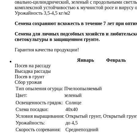
овально-цилиндрический, зеленый с продольными светлым
комплексной устойчивостью к мучнистой росе и вирусу 
Урожайность 3,5-4,5 кг/м2
Семена сохраняют всхожесть в течение 7 лет при опт
Семена для личных подсобных хозяйств и любительс
светокультуры в защищенном грунте.
Гарантия качества продукции!
Январь
Февраль
Посев на рассаду
Высадка рассады
Посев в грунт
Сбор урожая
Тип опыления огурца:
Пчелоопыляемый
Цвет:
зеленый
Освещенность грядок:
Солнце
Схема посадки:
40х40
Условия выращивания:
Открытый грунт, Открытый грун
Урожайность:
до 4,5
Скорость созревания:
Среднепоздний