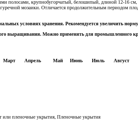
и полосами, крупнобугорчатый, белошипый, длиной 12-16 см, м
огуречной мозаики. Отличается продолжительным периодом плод
имальных условиях хранения. Рекомендуется увеличить норму
кого выращивания. Можно применять для промышленного кр
Март
Апрель
Май
Июнь
Июль
Август
т или пленочные укрытия, Пленочные укрытия