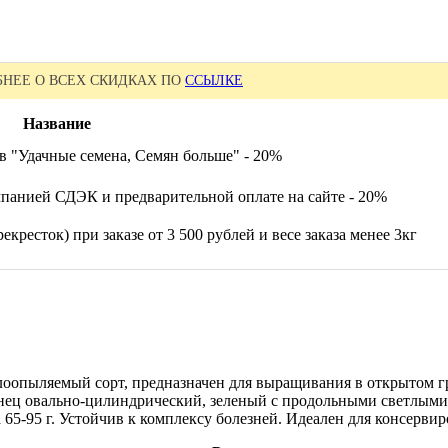
НЕЕ О ВСЕХ СКИДКАХ ПО
ССЫЛКЕ
Название
в "Удачные семена, Семян больше" - 20%
панией СДЭК и предварительной оплате на сайте - 20%
екресток) при заказе от 3 500 рублей и весе заказа менее 3кг
елоопыляемый сорт, предназначен для выращивания в открытом
еленец овально-цилиндрический, зеленый с продольными светлым
а 65-95 г. Устойчив к комплексу болезней. Идеален для консервир