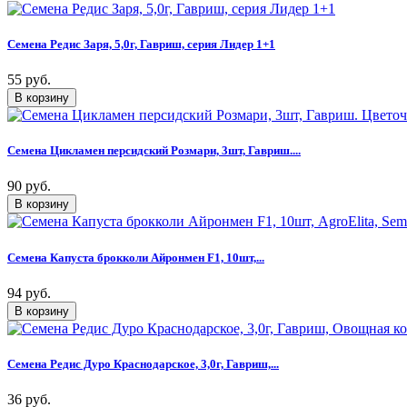
Семена Редис Заря, 5,0г, Гавриш, серия Лидер 1+1
55 руб.
Семена Цикламен персидский Розмари, 3шт, Гавриш....
90 руб.
Семена Капуста брокколи Айронмен F1, 10шт,...
94 руб.
Семена Редис Дуро Краснодарское, 3,0г, Гавриш,...
36 руб.