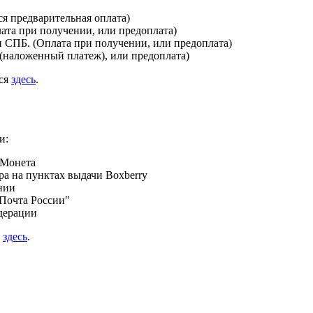
я предварительная оплата)
лата при получении, или предоплата)
и СПБ. (Оплата при получении, или предоплата)
(наложенный платеж), или предоплата)
ься
здесь
.
и:
 Монета
а на пунктах выдачи Boxberry
нии
Почта России"
дерации
я
здесь
.