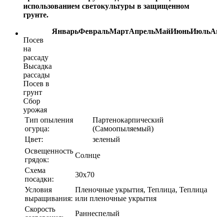
использованием светокультуры в защищенном
грунте.
Январь
Февраль
Март
Апрель
Май
Июнь
Июль
А
Посев
на
рассаду
Высадка
рассады
Посев в
грунт
Сбор
урожая
Тип опыления
Партенокарпический
огурца:
(Самоопыляемый)
Цвет:
зеленый
Освещенность
Солнце
грядок:
Схема
30х70
посадки:
Условия
Пленочные укрытия, Теплица, Теплица
выращивания:
или пленочные укрытия
Скорость
Раннеспелый