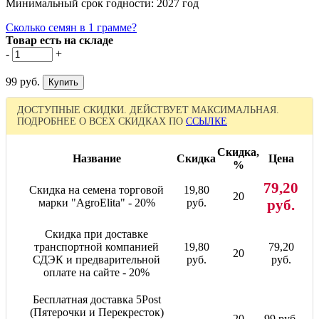
Минимальный срок годности: 2027 год
Сколько семян в 1 грамме?
Товар есть на складе
-
+
99 руб.
ДОСТУПНЫЕ СКИДКИ. ДЕЙСТВУЕТ МАКСИМАЛЬНАЯ.
ПОДРОБНЕЕ О ВСЕХ СКИДКАХ ПО
ССЫЛКЕ
Скидка,
Название
Скидка
Цена
%
79,20
Скидка на семена торговой
19,80
20
марки "AgroElita" - 20%
руб.
руб.
Скидка при доставке
транспортной компанией
19,80
79,20
20
СДЭК и предварительной
руб.
руб.
оплате на сайте - 20%
Бесплатная доставка 5Post
(Пятерочки и Перекресток)
-
20
99 руб.