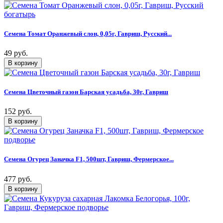
Семена Томат Оранжевый слон, 0,05г, Гавриш, Русский...
49 руб.
Семена Цветочный газон Барская усадьба, 30г, Гавриш
152 руб.
Семена Огурец Заначка F1, 500шт, Гавриш, Фермерское...
477 руб.