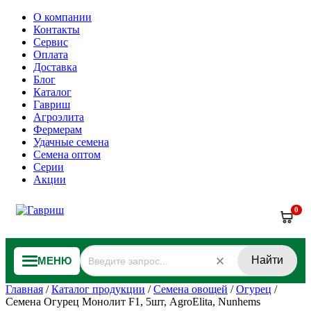
О компании
Контакты
Сервис
Оплата
Доставка
Блог
Каталог
Гавриш
Агроэлита
Фермерам
Удачные семена
Семена оптом
Серии
Акции
0
Найти
МЕНЮ
Главная
/
Каталог продукции
/
Семена овощей
/
Огурец
/
Семена Огурец Монолит F1, 5шт, AgroElita, Nunhems