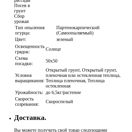
рассады
Посев в
грунт
Сбор
урожая
Тип опыления
Партенокарпический
огурца:
(Самоопыляемый)
Цвет:
зеленый
Освещенность
Солнце
грядок:
Схема
50х50
посадки:
Открытый грунт, Открытый грунт,
Условия
пленочная или остекленная теплица,
выращивания:
Теплица пленочная, Теплица
остекленная
Урожайность:
до 6,5кг/растение
Скорость
Скороспелый
созревания:
Доставка.
Вы можете получить свой товар следующими