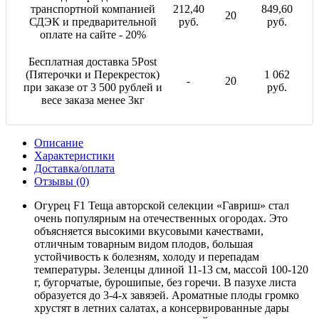
транспортной компанией
212,40
849,60
20
СДЭК и предварительной
руб.
руб.
оплате на сайте - 20%
Бесплатная доставка 5Post
(Пятерочки и Перекресток)
1 062
-
20
при заказе от 3 500 рублей и
руб.
весе заказа менее 3кг
Описание
Характеристики
Доставка/оплата
Отзывы (0)
Огурец F1 Теща авторской селекции «Гавриш» стал
очень популярным на отечественных огородах. Это
объясняется высокими вкусовыми качествами,
отличным товарным видом плодов, большая
устойчивость к болезням, холоду и перепадам
температуры. Зеленцы длиной 11-13 см, массой 100-120
г, бугорчатые, бурошипые, без горечи. В пазухе листа
образуется до 3-4-х завязей. Ароматные плоды громко
хрустят в летних салатах, а консервированные дары