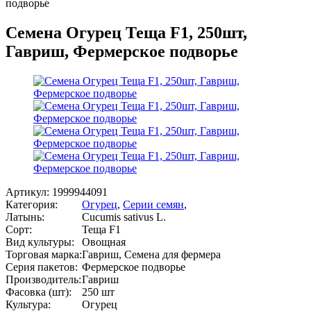
подворье
Семена Огурец Теща F1, 250шт,
Гавриш, Фермерское подворье
Артикул:
1999944091
Категория:
Огурец
,
Серии семян
,
Латынь:
Cucumis sativus L.
Сорт:
Теща F1
Вид культуры:
Овощная
Торговая марка:
Гавриш, Семена для фермера
Серия пакетов:
Фермерское подворье
Производитель:
Гавриш
Фасовка (шт):
250 шт
Культура:
Огурец