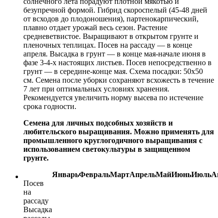
солнечного лета порадуют плотной мякотью и
безупречной формой. Гибрид скороспелый (45-48 дней
от всходов до плодоношения), партенокарпический,
плавно отдает урожай весь сезон. Растение
средневетвистое. Выращивают в открытом грунте и
пленочных теплицах. Посев на рассаду — в конце
апреля. Высадка в грунт — в конце мая-начале июня в
фазе 3-4-х настоящих листьев. Посев непосредственно в
грунт — в середине-конце мая. Схема посадки: 50х50
см. Семена после уборки сохраняют всхожесть в течение
7 лет при оптимальных условиях хранения.
Рекомендуется увеличить норму высева по истечение
срока годности.
Семена для личных подсобных хозяйств и
любительского выращивания. Можно применять для
промышленного круглогодичного выращивания с
использованием светокультуры в защищенном
грунте.
Январь
Февраль
Март
Апрель
Май
Июнь
Июль
А
Посев
на
рассаду
Высадка