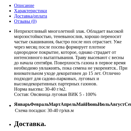
Описание
Характеристики
Доставка/оплата
Отзывы (0)
Неприхотливый многолетний злак. Обладает высокой
морозостойкостью, теневынослив, хорошо переносит
частые скашивания, быстро после них отрастает. Уже
через месяц после посева формирует плотное
однородное покрытие, которое, однако страдает от
интенсивного вытаптывания. Траву высевают с весны
до начала сентября. Поверхность газона в первое время
необходимо увлажнять, пока семена не укоренятся.. При
внимательном уходе декоративен до 15 лет. Отлично
подходит для садово-парковых, луговых и
высокодекоративных партерных газонов.
Норма высева: 30-40 г/м2.
Состав: Овсяница луговая ВИК 5 - 100%
Январь
Февраль
Март
Апрель
Май
Июнь
Июль
Август
Се
Схема посадки:
30-40 гр/кв.м
Доставка.