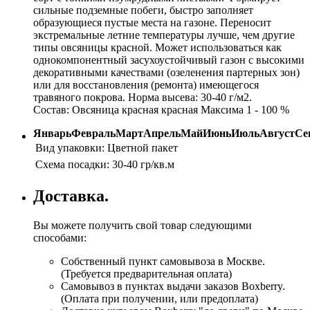
сильные подземные побеги, быстро заполняет
образующиеся пустые места на газоне. Переносит
экстремальные летние температуры лучше, чем другие
типы овсяницы красной. Может использоваться как
однокомпонентный засухоустойчивый газон с высокими
декоративными качествами (озеленения партерных зон)
или для восстановления (ремонта) имеющегося
травяного покрова. Норма высева: 30-40 г/м2.
Состав: Овсяница красная красная Максима 1 - 100 %
Январь
Февраль
Март
Апрель
Май
Июнь
Июль
Август
Се
Вид упаковки:
Цветной пакет
Схема посадки:
30-40 гр/кв.м
Доставка.
Вы можете получить свой товар следующими
способами:
Собственный пункт самовывоза в Москве.
(Требуется предварительная оплата)
Самовывоз в пунктах выдачи заказов Boxberry.
(Оплата при получении, или предоплата)