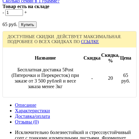
Сколько семян в 1 грамме?
Товар есть на складе
-
+
65 руб.
ДОСТУПНЫЕ СКИДКИ. ДЕЙСТВУЕТ МАКСИМАЛЬНАЯ.
ПОДРОБНЕЕ О ВСЕХ СКИДКАХ ПО
ССЫЛКЕ
Скидка,
Название
Скидка
Цена
%
Бесплатная доставка 5Post
(Пятерочки и Перекресток) при
65
-
20
заказе от 3 500 рублей и весе
руб.
заказа менее 3кг
Описание
Характеристики
Доставка/оплата
Отзывы (0)
Исключительно болезнестойкий и стрессоустойчивый
сорт с тонкими изумрудными листьями. Формирует