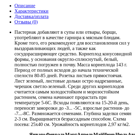
Описание
Характеристики
Доставка/оплата
Отзывы (0)
Пастернак добавляют в супы или отвары, борщи,
употребляют в качестве гарнира к мясным блюдам.
Кроме того, его рекомендуют для восстановления сил у
выздоравливающих людей, а также как
сосудорасширяющее средство. Корнеплод конусовидной
формы, у основания округло-сплюснутый, белый,
полностью погружен в почву. Масса корнеплода 143 г.
Период от полных всходов до начала технической
спелости 80-85 дней. Розетка листьев прямостоячая.
Лист зеленый, листовые дольки остро надрезанные,
черешок светло-зеленый. Среди других корнеплодов
считается самым холодостойким и морозостойким
растением, семена начинают прорастать при
температуре 5-6С. Всходы появляются на 15-20-й день,
переносят заморозки до -З... -5С, взрослые растения- до
-7...-8С. Размножается семенами. Глубина заделки семян
2-3 см. Выращивается безрассадным способом. Схема
посева: 25х40 см. Урожайность корнеплодов 2,97 кг/м2.
Январь
Февраль
Март
Апрель
Май
Июнь
Июль
Ав