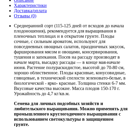
Описание
Характеристики
Доставка/оплата
Отзывы (0)
Среднеранний сорт (115-125 дней от всходов до начала
плодоношения), рекомендуется для выращивания в
пленочных теплицах и в открытом грунте. Плоды
сочные, с сильным ароматом, используют для
повседневных овощных салатов, праздничных закусок,
фарширования мясом и овощами, консервирования,
тушения и запекания. Посев на рассаду производят в
начале марта, высадку рассады — в конце мая-начале
июня. Растение полураскидистое, высотой до 70-80 см,
хорошо облиственное. Плоды красивые, конусовидные,
глянцевые, в технической спелости зеленовато-белые, в
биологической - ярко- красные. Толщина стенки 6-7 мм.
Вкусовые качества высокие. Масса плодов 150-170 г.
Урожайность до 4,7 кг/кв.м.
Семена для личных подсобных хозяйств и
любительского выращивания. Можно применять для
промышленного круглогодичного выращивания с
использованием светокультуры в защищенном
грунте.