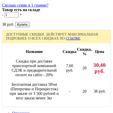
Сколько семян в 1 грамме?
Товар есть на складе
-
+
38 руб.
ДОСТУПНЫЕ СКИДКИ. ДЕЙСТВУЕТ МАКСИМАЛЬНАЯ.
ПОДРОБНЕЕ О ВСЕХ СКИДКАХ ПО
ССЫЛКЕ
Скидка,
Название
Скидка
Цена
%
Скидка при доставке
30,40
транспортной компанией
7,60
20
СДЭК и предварительной
руб.
руб.
оплате на сайте - 20%
Бесплатная доставка 5Post
(Пятерочки и Перекресток)
-
20
38 руб.
при заказе от 3 500 рублей и
весе заказа менее 3кг