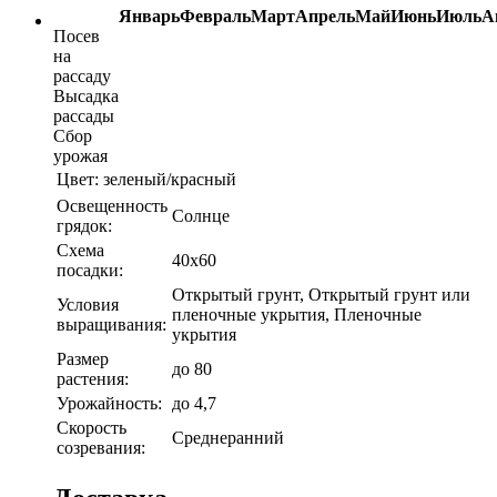
Январь
Февраль
Март
Апрель
Май
Июнь
Июль
А
Посев
на
рассаду
Высадка
рассады
Сбор
урожая
Цвет:
зеленый/красный
Освещенность
Солнце
грядок:
Схема
40х60
посадки:
Открытый грунт, Открытый грунт или
Условия
пленочные укрытия, Пленочные
выращивания:
укрытия
Размер
до 80
растения:
Урожайность:
до 4,7
Скорость
Среднеранний
созревания: