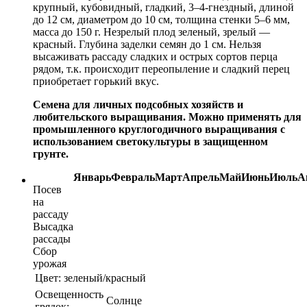
крупный, кубовидный, гладкий, 3–4-гнездный, длиной
до 12 см, диаметром до 10 см, толщина стенки 5–6 мм,
масса до 150 г. Незрелый плод зеленый, зрелый —
красный. Глубина заделки семян до 1 см. Нельзя
высаживать рассаду сладких и острых сортов перца
рядом, т.к. происходит переопыление и сладкий перец
приобретает горький вкус.
Семена для личных подсобных хозяйств и
любительского выращивания. Можно применять для
промышленного круглогодичного выращивания с
использованием светокультуры в защищенном
грунте.
Январь
Февраль
Март
Апрель
Май
Июнь
Июль
А
Посев
на
рассаду
Высадка
рассады
Сбор
урожая
Цвет:
зеленый/красный
Освещенность
Солнце
грядок: