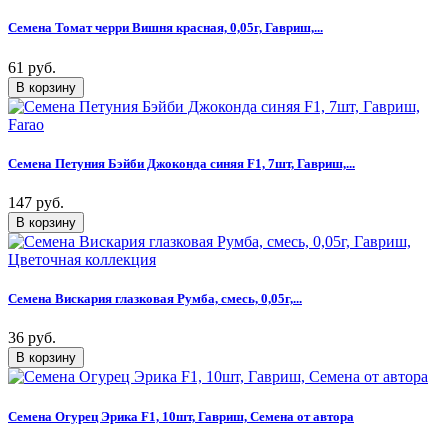
Семена Томат черри Вишня красная, 0,05г, Гавриш,...
61 руб.
Семена Петуния Бэйби Джоконда синяя F1, 7шт, Гавриш,...
147 руб.
Семена Вискария глазковая Румба, смесь, 0,05г,...
36 руб.
Семена Огурец Эрика F1, 10шт, Гавриш, Семена от автора