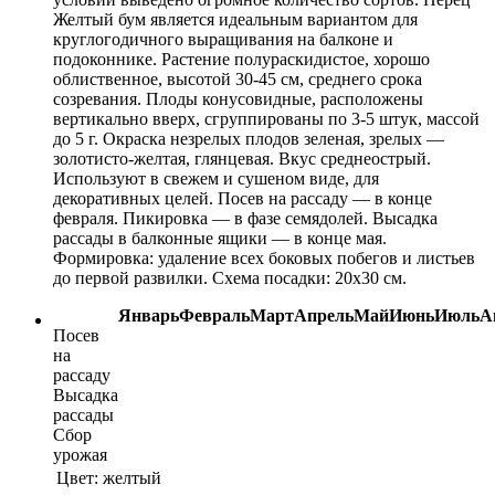
Желтый бум является идеальным вариантом для
круглогодичного выращивания на балконе и
подоконнике. Растение полураскидистое, хорошо
облиственное, высотой 30-45 см, среднего срока
созревания. Плоды конусовидные, расположены
вертикально вверх, сгруппированы по 3-5 штук, массой
до 5 г. Окраска незрелых плодов зеленая, зрелых —
золотисто-желтая, глянцевая. Вкус среднеострый.
Используют в свежем и сушеном виде, для
декоративных целей. Посев на рассаду — в конце
февраля. Пикировка — в фазе семядолей. Высадка
рассады в балконные ящики — в конце мая.
Формировка: удаление всех боковых побегов и листьев
до первой развилки. Схема посадки: 20х30 см.
Январь
Февраль
Март
Апрель
Май
Июнь
Июль
А
Посев
на
рассаду
Высадка
рассады
Сбор
урожая
Цвет:
желтый