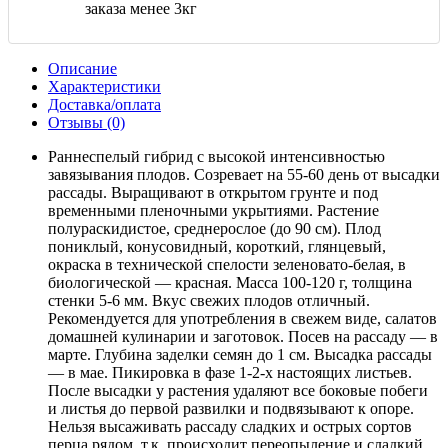
заказа менее 3кг
Описание
Характеристики
Доставка/оплата
Отзывы (0)
Раннеспелый гибрид с высокой интенсивностью
завязывания плодов. Созревает на 55-60 день от высадки
рассады. Выращивают в открытом грунте и под
временными пленочными укрытиями. Растение
полураскидистое, среднерослое (до 90 см). Плод
пониклый, конусовидный, короткий, глянцевый,
окраска в технической спелости зеленовато-белая, в
биологической — красная. Масса 100-120 г, толщина
стенки 5-6 мм. Вкус свежих плодов отличный.
Рекомендуется для употребления в свежем виде, салатов
домашней кулинарии и заготовок. Посев на рассаду — в
марте. Глубина заделки семян до 1 см. Высадка рассады
— в мае. Пикировка в фазе 1-2-х настоящих листьев.
После высадки у растения удаляют все боковые побеги
и листья до первой развилки и подвязывают к опоре.
Нельзя высаживать рассаду сладких и острых сортов
перца рядом, т.к. происходит переопыление и сладкий