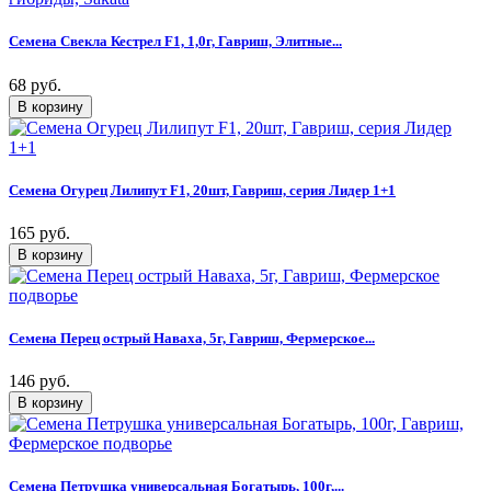
Семена Свекла Кестрел F1, 1,0г, Гавриш, Элитные...
68 руб.
Семена Огурец Лилипут F1, 20шт, Гавриш, серия Лидер 1+1
165 руб.
Семена Перец острый Наваха, 5г, Гавриш, Фермерское...
146 руб.
Семена Петрушка универсальная Богатырь, 100г,...