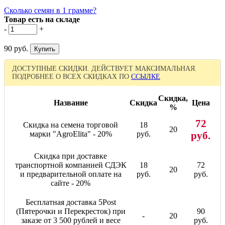
Сколько семян в 1 грамме?
Товар есть на складе
-
+
90 руб.
ДОСТУПНЫЕ СКИДКИ. ДЕЙСТВУЕТ МАКСИМАЛЬНАЯ.
ПОДРОБНЕЕ О ВСЕХ СКИДКАХ ПО
ССЫЛКЕ
Скидка,
Название
Скидка
Цена
%
72
Скидка на семена торговой
18
20
марки "AgroElita" - 20%
руб.
руб.
Скидка при доставке
транспортной компанией СДЭК
18
72
20
и предварительной оплате на
руб.
руб.
сайте - 20%
Бесплатная доставка 5Post
(Пятерочки и Перекресток) при
90
-
20
заказе от 3 500 рублей и весе
руб.