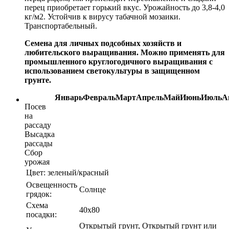
перец приобретает горький вкус. Урожайность до 3,8-4,0
кг/м2. Устойчив к вирусу табачной мозаики.
Транспортабельный.
Семена для личных подсобных хозяйств и
любительского выращивания. Можно применять для
промышленного круглогодичного выращивания с
использованием светокультуры в защищенном
грунте.
Январь
Февраль
Март
Апрель
Май
Июнь
Июль
А
Посев
на
рассаду
Высадка
рассады
Сбор
урожая
Цвет:
зеленый/красный
Освещенность
Солнце
грядок:
Схема
40х80
посадки:
Открытый грунт, Открытый грунт или