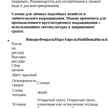
увяданию. Рекомендуется для употребления в свежем
виде и для консервирования.
Семена для личных подсобных хозяйств и
любительского выращивания. Можно применять для
промышленного круглогодичного выращивания с
использованием светокультуры в защищенном
грунте.
Январь
Февраль
Март
Апрель
Май
Июнь
Июль
А
Посев
на
рассаду
Высадка
рассады
Сбор
урожая
Цвет:
красный
Освещенность
Солнце
грядок:
Схема
40х60
посадки:
Открытый грунт, Открытый грунт,
Условия
пленочная или остекленная теплица,