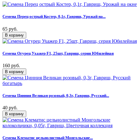
Семена Перец острый Костер, 0,1г, Гавриш, Урожай на...
65 руб.
Семена Огурец Ухажер F1, 25шт, Гавриш, серия Юбилейная
160 руб.
Семена Цинния Великан розовый, 0,3г, Гавриш, Русский...
40 руб.
Семена Клематис цельнолистный Монгольские...