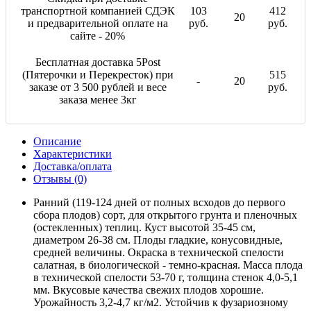
транспортной компанией СДЭК
103
412
20
и предварительной оплате на
руб.
руб.
сайте - 20%
Бесплатная доставка 5Post
(Пятерочки и Перекресток) при
515
-
20
заказе от 3 500 рублей и весе
руб.
заказа менее 3кг
Описание
Характеристики
Доставка/оплата
Отзывы (0)
Ранний (119-124 дней от полных всходов до первого
сбора плодов) сорт, для открытого грунта и пленочных
(остекленных) теплиц. Куст высотой 35-45 см,
диаметром 26-38 см. Плоды гладкие, конусовидные,
средней величины. Окраска в технической спелости
салатная, в биологической - темно-красная. Масса плода
в технической спелости 53-70 г, толщина стенок 4,0-5,1
мм. Вкусовые качества свежих плодов хорошие.
Урожайность 3,2-4,7 кг/м2. Устойчив к фузариозному